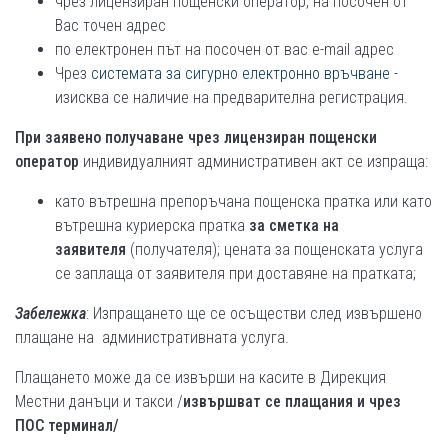
чрез лицензиран пощенски оператор, на посочен от
Вас точен адрес
по електронен път на посочен от вас e-mail адрес
Чрез
системата за сигурно електронно връчване
-
изисква се наличие на предварителна регистрация.
При
заявено получаване чрез лицензиран пощенски
оператор
индивидуалният административен акт се изпраща:
като вътрешна препоръчана пощенска пратка или като
вътрешна куриерска пратка
за сметка на
заявителя
(получателя); цената за пощенската услуга
се заплаща от заявителя при доставяне на пратката;
Забележка
: Изпращането ще се осъществи след извършено
плащане на административната услуга.
Плащането може да се извърши на касите в Дирекция
Местни данъци и такси /
извършват се плащания и чрез
ПОС терминал/