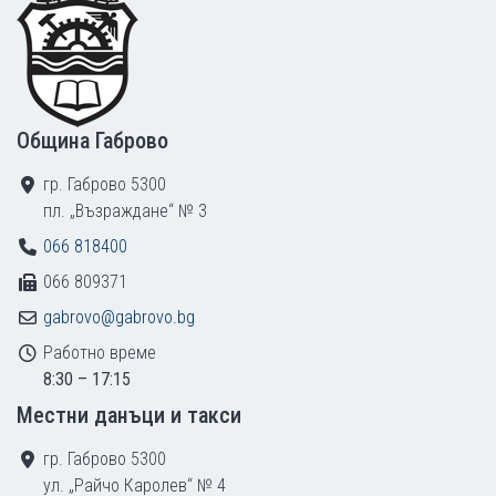
Община Габрово
гр. Габрово 5300
пл. „Възраждане“ № 3
066 818400
066 809371
gabrovo@gabrovo.bg
Работно време
8:30 – 17:15
Местни данъци и такси
гр. Габрово 5300
ул. „Райчо Каролев“ № 4