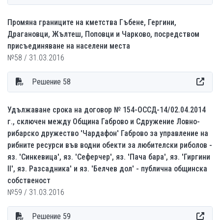
Промяна границите на кметства Гъбене, Гергини,
Драгановци, Жълтеш, Поповци и Чарково, посредством
присъединяване на населени места
№58 / 31.03.2016
Решение 58
Удължаване срока на договор № 154-ОССД-14/02.04.2014
г., сключен между Община Габрово и Сдружение Ловно-
рибарско дружество 'Чардафон' Габрово за управление на
рибните ресурси във водни обекти за любителски риболов -
яз. 'Синкевица', яз. 'Сеферчер', яз. 'Пача бара', яз. 'Гиргини
ІІ', яз. Разсадника' и яз. 'Белчев дол' - публична общинска
собственост
№59 / 31.03.2016
Решение 59