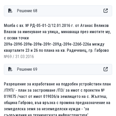
Решение 68
Молба с вх. № РД-05-01-2/12.01.2016 г. от Атанас Великов
Влахов за именуване на улица,, минаваща през имотите му,
с осови точки
209а-209б-209в-209в-209г-209д-209е-226б-226а между
кварталите 23 и 26 по плана на кв. Радичевец, гр. Габрово
№69 / 31.03.2016
Решение 69
Разрешение за изработване на подробен устройствен план
/ПУП/ - план за застрояване /ПЗ/ за имот с проектен №
019075 /част от имот 019036/в землището на с. Жълтеш,
община Габрово, във връзка с промяна предназначение на
земеделска земя за неземеделски нужди - 'за
съоръжения на техническата инфраструктура'