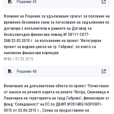
Решение 45
Вземане на Решение за удължаване срокът за ползване на
временен безлихвен заем за погасяване на задължения по
договори с изпълнители в рамките на Договор за
безвъзмездна финансова помощ № 58111-С077-
268/23.02.2010 г. за изпълнение на проект 'Интегриран
проект за водния цикъл на гр. Габрово', по които са
наложени финансови корекции
№46 / 31.03.2016
Решение 46
Включване на допълнителни обекти по проект 'Почистване
от наноси на речните корита на реките 'Янтра, Синкевица и
Паничарка на територията на град Габрово', финансиран от
фонд 'Солидарност' на ЕС по ДБФП №2014BG16SPO001-
0015 от 02.06.2015 г., Схема за предоставяне на