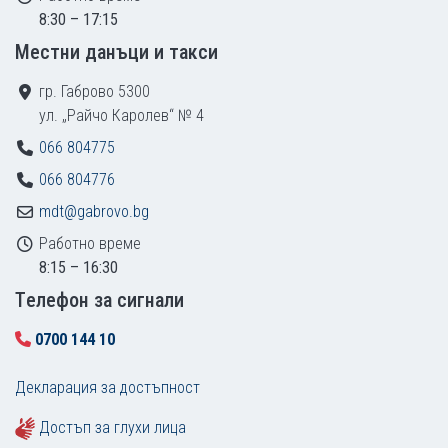
8:30 – 17:15
Местни данъци и такси
гр. Габрово 5300
ул. „Райчо Каролев“ № 4
066 804775
066 804776
mdt@gabrovo.bg
Работно време
8:15 – 16:30
Tелефон за сигнали
0700 144 10
Декларация за достъпност
Достъп за глухи лица