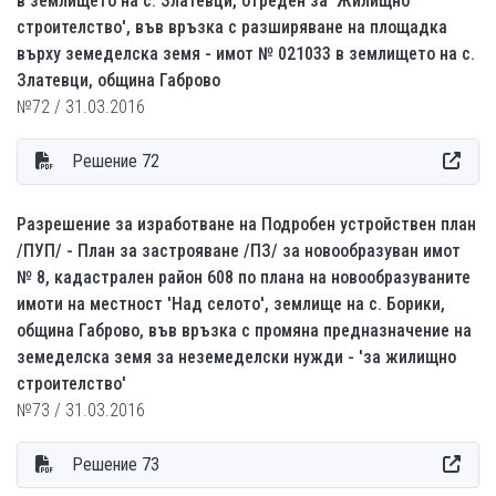
в землището на с. Златевци, отреден за 'Жилищно
строителство', във връзка с разширяване на площадка
върху земеделска земя - имот № 021033 в землището на с.
Златевци, община Габрово
№72 / 31.03.2016
Решение 72
Разрешение за изработване на Подробен устройствен план
/ПУП/ - План за застрояване /ПЗ/ за новообразуван имот
№ 8, кадастрален район 608 по плана на новообразуваните
имоти на местност 'Над селото', землище на с. Борики,
община Габрово, във връзка с промяна предназначение на
земеделска земя за неземеделски нужди - 'за жилищно
строителство'
№73 / 31.03.2016
Решение 73