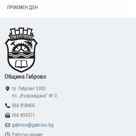
ПРИЕМЕН ДЕН
Footer
Община Габрово
гр. Габрово 5300
пл. „Възраждане“ № 3
066 818400
066 809371
gabrovo@gabrovo.bg
Работно време