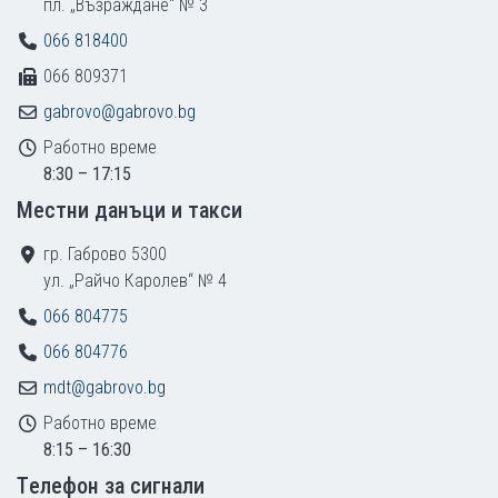
пл. „Възраждане“ № 3
066 818400
066 809371
gabrovo@gabrovo.bg
Работно време
8:30 – 17:15
Местни данъци и такси
гр. Габрово 5300
ул. „Райчо Каролев“ № 4
066 804775
066 804776
mdt@gabrovo.bg
Работно време
8:15 – 16:30
Tелефон за сигнали