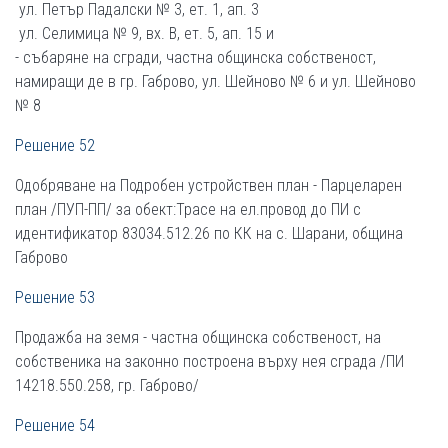
ул. Петър Падалски № 3, ет. 1, ап. 3
ул. Селимица № 9, вх. В, ет. 5, ап. 15 и
- събаряне на сгради, частна общинска собственост,
намиращи де в гр. Габрово, ул. Шейново № 6 и ул. Шейново
№ 8
Решение 52
Одобряване на Подробен устройствен план - Парцеларен
план /ПУП-ПП/ за обект:Трасе на ел.провод до ПИ с
идентификатор 83034.512.26 по КК на с. Шарани, община
Габрово
Решение 53
Продажба на земя - частна общинска собственост, на
собственика на законно построена върху нея сграда /ПИ
14218.550.258, гр. Габрово/
Решение 54