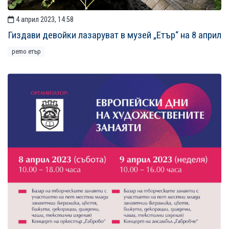
4 април 2023, 14:58
Гиздави девойки лазаруват в музей „Етър“ на 8 април
рemo етър