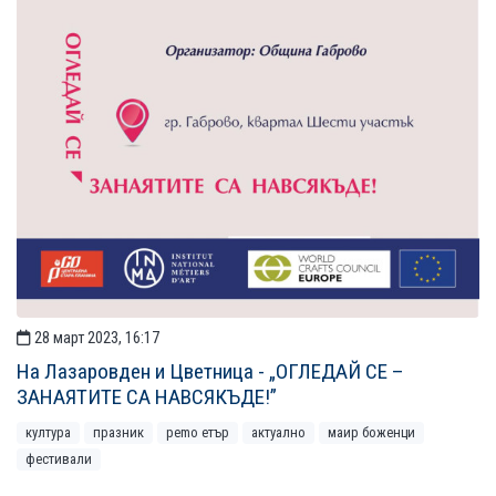
28 март 2023, 16:17
На Лазаровден и Цветница - „ОГЛЕДАЙ СЕ –
ЗАНАЯТИТЕ СА НАВСЯКЪДЕ!”
култура
празник
рemo етър
актуално
маир боженци
фестивали