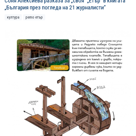
Соня Алексиева разказа за „своя“ „Етър“ в книгата
„България през погледа на 21 журналисти“
култура
рemo етър