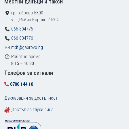
Местни данъци и такси
гр. Габрово 5300
ул. „Райчо Каролев“ № 4
066 804775
066 804776
mdt@gabrovo.bg
Работно време
8:15 – 16:30
Tелефон за сигнали
0700 144 10
Декларация за достъпност
Достъп за глухи лица