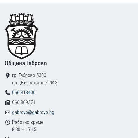
Footer
Община Габрово
гр. Габрово 5300
пл. „Възраждане“ № 3
066 818400
066 809371
gabrovo@gabrovo.bg
Работно време
8:30 – 17:15