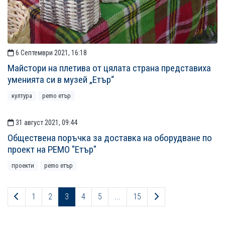
6 Септември 2021, 16:18
Майстори на плетива от цялата страна представиха
уменията си в музей „Етър“
култура
рemo етър
31 август 2021, 09:44
Обществена поръчка за доставка на оборудване по
проект на РЕМО "Етър"
проекти
рemo етър
Предходна страница
Следваща страниц
1
2
3
4
5
...
15