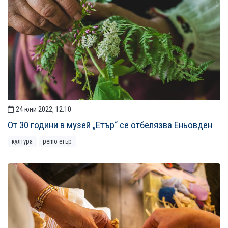
24 юни 2022, 12:10
От 30 години в музей „Етър“ се отбелязва Еньовден
култура
рemo етър