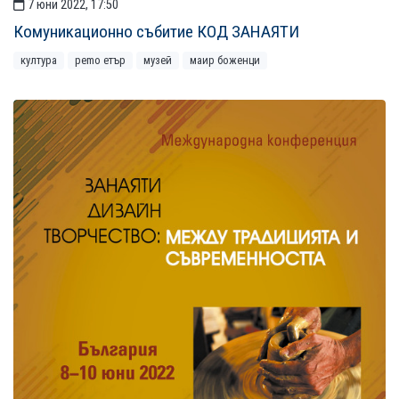
7 юни 2022, 17:50
Комуникационно събитие КОД ЗАНАЯТИ
култура
рemo етър
музей
маир боженци