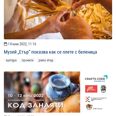
14 юни 2022, 11:16
Музей „Етър“ показва как се плете с беленица
култура
проекти
рemo етър