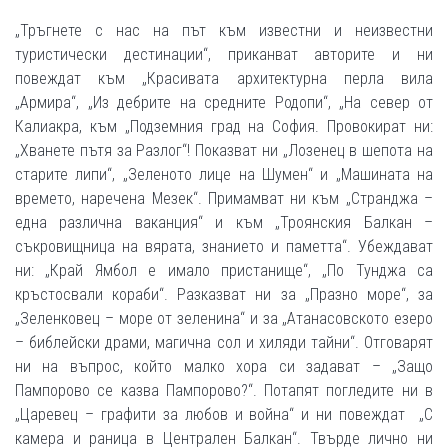
„Тръгнете с нас на път към известни и неизвестни
туристически дестинации“, приканват авторите и ни
повеждат към „Красивата архитектурна перла вила
„Армира“, „Из дебрите на средните Родопи“, „На север от
Калиакра, към „Подземния град на София. Провокират ни:
„Хванете пътя за Разлог“! Показват ни „Лозенец в шепота на
старите липи“, „Зеленото лице на Шумен“ и „Машината на
времето, наречена Мезек“. Примамват ни към „Странджа –
една различна ваканция“ и към „Троянския Балкан –
съкровищница на вярата, знанието и паметта“. Убеждават
ни: „Край Ямбол е имало пристанище“, „По Тунджа са
кръстосвали кораби“. Разказват ни за „Празно море“, за
„Зеленковец – море от зеленина“ и за „Атанасовското езеро
– библейски драми, магична сол и хиляди тайни“. Отговарят
ни на въпрос, който малко хора си задават – „Защо
Пампорово се казва Пампорово?“. Потапят погледите ни в
„Царевец – графити за любов и война“ и ни повеждат „С
камера и раница в Централен Балкан“. Твърде лично ни