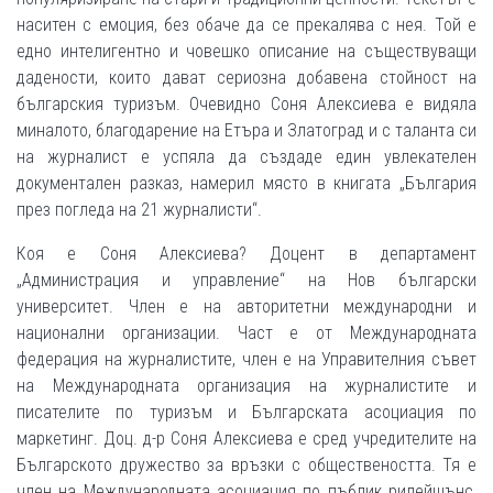
наситен с емоция, без обаче да се прекалява с нея. Той е
едно интелигентно и човешко описание на съществуващи
дадености, които дават сериозна добавена стойност на
българския туризъм. Очевидно Соня Алексиева е видяла
миналото, благодарение на Етъра и Златоград и с таланта си
на журналист е успяла да създаде един увлекателен
документален разказ, намерил място в книгата „България
през погледа на 21 журналисти“.
Коя е Соня Алексиева? Доцент в департамент
„Администрация и управление“ на Нов български
университет. Член е на авторитетни международни и
национални организации. Част е от Международната
федерация на журналистите, член е на Управителния съвет
на Международната организация на журналистите и
писателите по туризъм и Българската асоциация по
маркетинг. Доц. д-р Соня Алексиева е сред учредителите на
Българското дружество за връзки с обществеността. Тя е
член на Международната асоциация по пъблик рилейшънс,