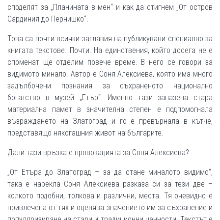
споделят за „Планината в мен“ и как да стигнем „От остров
Сардиния до Пернишко“.
Това са почти всички заглавия на публикувани специално за
книгата текстове. Почти. На единствения, който досега не е
споменат ще отделим повече време. В него се говори за
видимото минало. Автор е Соня Алексиева, която има много
задълбочени познания за съхраненото национално
богатство в музей „Етър“. Именно тази запазена стара
материална памет в значителна степен е подпомогнала
възраждането на Златоград и го е превърнала в кътче,
представящо някогашния живот на българите.
Дали тази връзка е провокацията за Соня Алексиева?
„От Етъра до Златоград – за да стане миналото видимо“,
така е нарекла Соня Алексиева разказа си за тези две –
колкото подобни, толкова и различни, места. Тя очевидно е
привлечена от тях и оценява значението им за съхранение и
популяризиране на стари и традиционни ценности. Текстът е