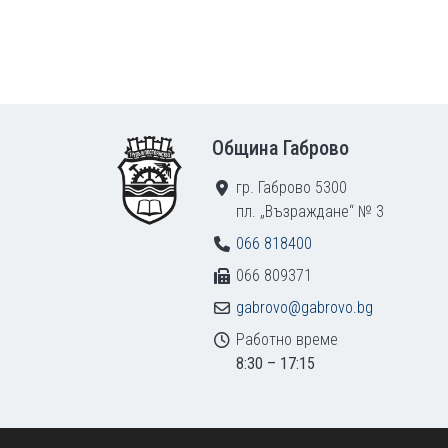
Footer
Община Габрово
гр. Габрово 5300
пл. „Възраждане“ № 3
066 818400
066 809371
gabrovo@gabrovo.bg
Работно време
8:30 – 17:15