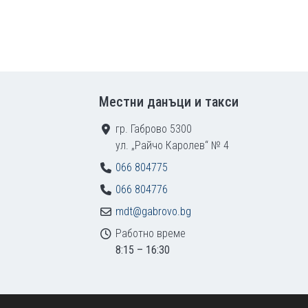
Местни данъци и такси
гр. Габрово 5300
ул. „Райчо Каролев“ № 4
066 804775
066 804776
mdt@gabrovo.bg
Работно време
8:15 – 16:30