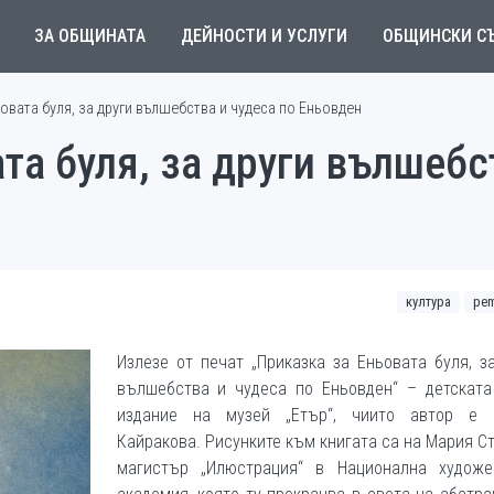
ЗА ОБЩИНАТА
ДЕЙНОСТИ И УСЛУГИ
ОБЩИНСКИ С
овата буля, за други вълшебства и чудеса по Еньовден
та буля, за други вълшебс
култура
рem
Излезе от печат „Приказка за Еньовата буля, з
вълшебства и чудеса по Еньовден“ – детската 
издание на музей „Етър“, чиито автор е 
Кайракова. Рисунките към книгата са на Мария С
магистър „Илюстрация“ в Национална художе