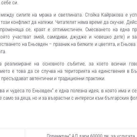
 себе си.
 между силите на мрака и светлината. Стойка Кайракова е ус
 този конфликт да натежи. Читателят няма време да скучае. Дей
опроменяща се, краят е оптимистичен. Смесването на една пр
която участват змей, самодиви, джудже и човешко дете) и за
стването на Еньовден – празник на билките и цветята, и Еньова 
та.
 реализиране на основното събитие, за което всички гов
ието е това да се случва на територията на единствения в Б
е пресъздават автентични и традиционни практики.
ва и чудеса по Еньовден“ е една полезна идея, в която има и с
е само за деца, но и за възрастни с интереси към българския ф
„Подемкран“ АД дари 60000 лв. за услугата