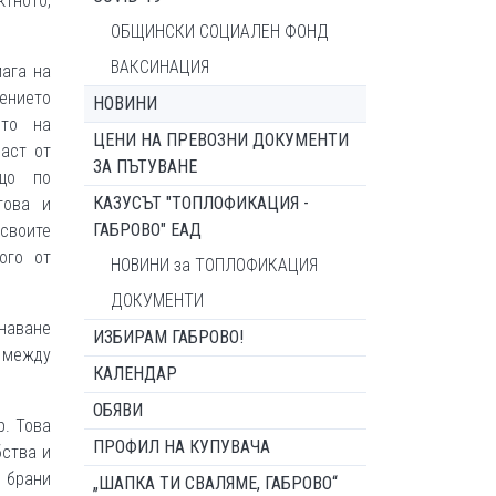
ктното,
ОБЩИНСКИ СОЦИАЛЕН ФОНД
ВАКСИНАЦИЯ
мага на
нението
НОВИНИ
ето на
ЦЕНИ НА ПРЕВОЗНИ ДОКУМЕНТИ
аст от
ЗА ПЪТУВАНЕ
ещо по
КАЗУСЪТ "ТОПЛОФИКАЦИЯ -
това и
ГАБРОВО" ЕАД
своите
ого от
НОВИНИ за ТОПЛОФИКАЦИЯ
ДОКУМЕНТИ
знаване
ИЗБИРАМ ГАБРОВО!
и между
КАЛЕНДАР
ОБЯВИ
р. Това
ПРОФИЛ НА КУПУВАЧА
бства и
е брани
„ШАПКА ТИ СВАЛЯМЕ, ГАБРОВО“