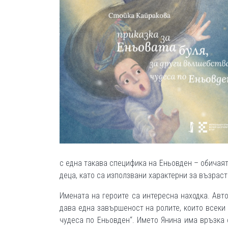
с една такава специфика на Еньовден – обичая
деца, като са използвани характерни за възрас
Имената на героите са интересна находка. Авт
дава една завършеност на ролите, които всеки 
чудеса по Еньовден“. Името Янина има връзка 