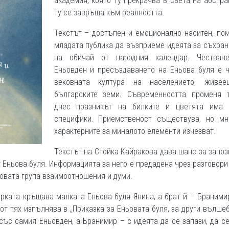
академия, която ту прекрачва в света на абстра
ту се завръща към реалността.
Текстът – достъпен и емоционално наситен, по
младата публика да възприеме идеята за съхра
на обичай от народния календар. Честван
Еньовден и пресъздаването на Еньова буля е ч
вековната култура на населението, живе
българските земи. Съвременността променя 
днес празникът на билките и цветята има 
специфики. Приемственост съществува, но мн
характерните за миналото елементи изчезват.
Текстът на Стойка Кайракова дава шанс за запо
т Еньова буля. Информацията за него е предадена чрез разговор
товата група взаимоотношения и думи.
орката кръщава малката Еньова буля Янина, а брат й – Браними
от тях изпълнява в „Приказка за Еньовата буля, за други вълше
със самия Еньовден, а Бранимир – с идеята да се запази, да с