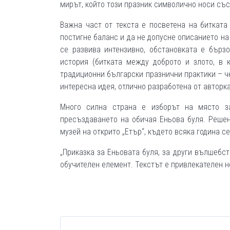
мирът, който този празник символично носи със
Важна част от текста е посветена на битката
постигне баланс и да не допусне описанието на
се развива интензивно, обстановката е бърз
история (битката между доброто и злото, в 
традиционни български празнични практики – че
интересна идея, отлично разработена от авторка
Много силна страна е изборът на място за
пресъздаването на обичая Еньова буля. Решен
музей на открито „Етър“, където всяка година с
„Приказка за Еньовата буля, за други вълшебст
обучителен елемент. Текстът е привлекателен н