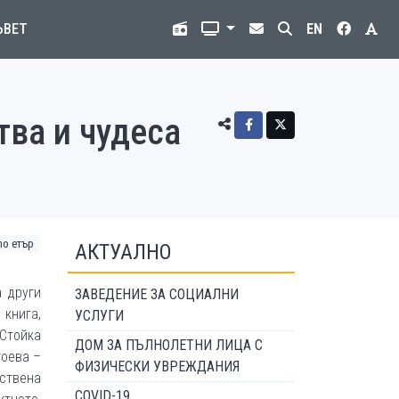
ЪВЕТ
EN
тва и чудеса
o етър
АКТУАЛНО
а други
ЗАВЕДЕНИЕ ЗА СОЦИАЛНИ
книга,
УСЛУГИ
Стойка
ДОМ ЗА ПЪЛНОЛЕТНИ ЛИЦА С
тоева –
ФИЗИЧЕСКИ УВРЕЖДАНИЯ
ствена
COVID-19