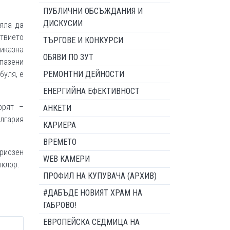
ПУБЛИЧНИ ОБСЪЖДАНИЯ И
ДИСКУСИИ
пяла да
ствието
ТЪРГОВЕ И КОНКУРСИ
иказна
ОБЯВИ ПО ЗУТ
пазени
буля, е
РЕМОНТНИ ДЕЙНОСТИ
ЕНЕРГИЙНА ЕФЕКТИВНОСТ
орят –
АНКЕТИ
ългария
КАРИЕРА
ВРЕМЕТО
ериозен
WEB КАМЕРИ
олклор.
ПРОФИЛ НА КУПУВАЧА (АРХИВ)
#ДАБЪДЕ НОВИЯТ ХРАМ НА
ГАБРОВО!
ЕВРОПЕЙСКА СЕДМИЦА НА