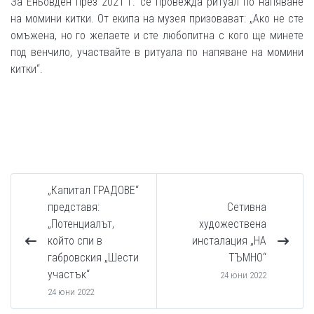
За Еньовден през 2021 г. се провежда ритуал по напяване
на момини китки. От екипа на музея призовават: „Ако не сте
омъжена, но го желаете и сте любопитна с кого ще минете
под венчило, участвайте в ритуала по напяване на момини
китки“.
„Капитал ГРАДОВЕ“
представя:
Сетивна
„Потенциалът,
художествена
който спи в
инсталация „НА
габровския „Шести
ТЪМНО“
участък“
24 юни 2022
24 юни 2022