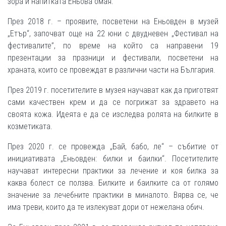
зора и напитката Еньова омая.
През 2018 г. – проявите, посветени на Еньовден в музей
„Етър“, започват още на 22 юни с двудневен „Фестивал на
фестивалите”, по време на който са направени 19
презентации за празници и фестивали, посветени на
храната, които се провеждат в различни части на България.
През 2019 г. посетителите в музея научават как да приготвят
сами качествен крем и да се погрижат за здравето на
своята кожа. Идеята е да се изследва ролята на билките в
козметиката.
През 2020 г. се провежда „Бай, бабо, ле“ – събитие от
инициативата „Еньовден: билки и баилки“. Посетителите
научават интересни практики за лечение и коя билка за
каква болест се ползва. Билките и баилките са от голямо
значение за лечебните практики в миналото. Вярва се, че
има треви, които да те излекуват дори от нежелана обич.