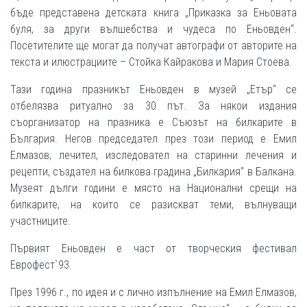
бъде представена детската книга „Приказка за Еньовата
буля, за други вълшебства и чудеса по Еньовден“.
Посетителите ще могат да получат автографи от авторите на
текста и илюстрациите – Стойка Кайракова и Мария Стоева.
Тази година празникът Еньовден в музей „Етър“ се
отбелязва ритуално за 30 път. За някои издания
съорганизатор на празника е Съюзът на билкарите в
България. Негов председател през този период е Емил
Елмазов, лечител, изследовател на старинни лечения и
рецепти, създател на билкова градина „Билкария“ в Балкана.
Музеят дълги години е място на Национални срещи на
билкарите, на които се разискват теми, вълнуващи
участниците.
Първият Еньовден е част от творческия фестивал
Еврофест`93.
През 1996 г., по идея и с лично изпълнение на Емил Елмазов,