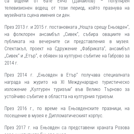
са водени от бате Енчо (Данаилов) – популярен
телевизионен водещ от този период, който празнува на
музейната сцена имения си ден.
През 2013 г. и 2015 г. постановката „Нощта срещу Еньовден“,
на фолклорен ансамбъл „Сивек“, събира овациите на
публиката на вечерните си представления в музея.
Спектакъл, проект на Сдружение „Фабриката“, ансамбъл
„Сивек“ и „Етър“, е обявен за културно събитие на Габрово за
2014 г.
През 2014 г. „Еньовден в Етър“ получава специалната
награда на журито на ХІ Международно туристическо
изложение „Културен туризъм“ във Велико Търново за
устойчиво събитие в областта на културния туризъм.
През 2016 г., по време на Еньовденските празници, на
посещение в музея е Дипломатическият корпус.
През 2017 г. на Еньовден са представени храната Розова