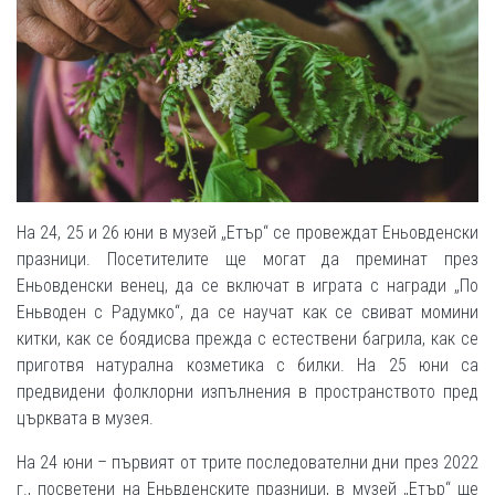
На 24, 25 и 26 юни в музей „Етър“ се провеждат Еньовденски
празници. Посетителите ще могат да преминат през
Еньовденски венец, да се включат в играта с награди „По
Еньводен с Радумко“, да се научат как се свиват момини
китки, как се боядисва прежда с естествени багрила, как се
приготвя натурална козметика с билки. На 25 юни са
предвидени фолклорни изпълнения в пространството пред
църквата в музея.
На 24 юни – първият от трите последователни дни през 2022
г., посветени на Еньвденските празници, в музей „Етър“ ще