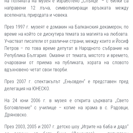
на поляната на музея е изработено „Слънце“ – с билки са
направени 12 лъча, символизиращи връзката между
вселената, природата и човека.
През 1997 г. музеят е домакин на Балканския декамерон, по
време на който се дискутира темата за магията на любовта.
Участват писатели от различни страни, между които и Йосиф
Петров – по това време депутат в Народното събрание на
Република България. Омаяни от темата, мястото и времето,
очаровани от приема на публиката, хората на словото
вдъхновено четат свои творби.
През 2007 г. спектакълът „Еньовден“ е представен пред
делегация на ЮНЕСКО.
На 24 юни 2006 г. в музея е открита църквата „Свето
Богоявление“ с училище – копие на храма в с. Радовци,
Дряновско.
През 2003, 2005 и 2007 г. детско шоу „Игрите на баба и дядо“