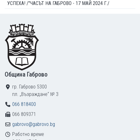
УСПЕХА! /"ЧАСЪТ НА ГАБРОВО - 17 МАЙ 2024 Г./
Footer
Община Габрово
гр. Габрово 5300
пл. „Възраждане“ № 3
066 818400
066 809371
gabrovo@gabrovo.bg
Работно време