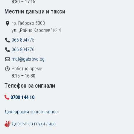
8:30 – 17:15
Местни данъци и такси
гр. Габрово 5300
ул. „Райчо Каролев“ № 4
066 804775
066 804776
mdt@gabrovo.bg
Работно време
8:15 – 16:30
Tелефон за сигнали
0700 144 10
Декларация за достъпност
Достъп за глухи лица