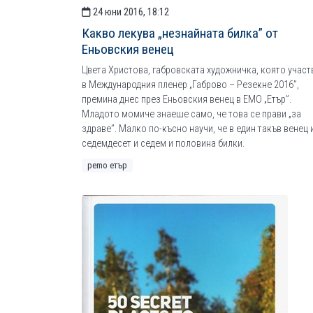
24 юни 2016, 18:12
Какво лекува „незнайната билка” от
Еньовския венец
Цвета Христова, габровската художничка, която участ
в Международния пленер „Габрово – Резекне 2016”,
премина днес през Еньовския венец в ЕМО „Етър”.
Младото момиче знаеше само, че това се прави „за
здраве”. Малко по-късно научи, че в един такъв венец
седемдесет и седем и половина билки.
рemo етър