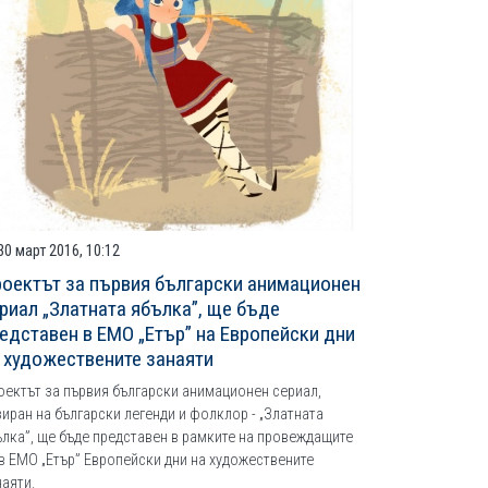
30 март 2016, 10:12
оектът за първия български анимационен
риал „Златната ябълка”, ще бъде
едставен в ЕМО „Етър” на Европейски дни
 художествените занаяти
оектът за първия български анимационен сериал,
иран на български легенди и фолклор - „Златната
ълка”, ще бъде представен в рамките на провеждащите
 в ЕМО „Етър” Европейски дни на художествените
наяти.