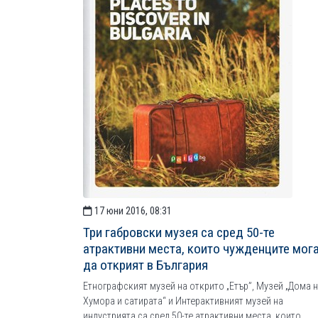
17 юни 2016, 08:31
Три габровски музея са сред 50-те
атрактивни места, които чужденците мог
да открият в България
Етнографският музей на открито „Етър”, Музей „Дома 
Хумора и сатирата“ и Интерактивният музей на
индустрията са сред 50-те атрактивни места, които