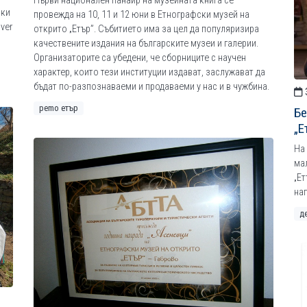
Първи национален панаир на музейната книга се
ски
провежда на 10, 11 и 12 юни в Етнографски музей на
ver
открито „Етър”. Събитието има за цел да популяризира
качествените издания на българските музеи и галерии.
Организаторите са убедени, че сборниците с научен
характер, които тези институции издават, заслужават да
бъдат по-разпознаваеми и продаваеми у нас и в чужбина.
рemo етър
Бе
„Е
На 
ма
„Ет
на
д