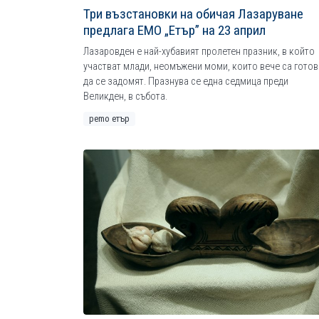
Три възстановки на обичая Лазаруване
предлага ЕМО „Етър” на 23 април
Лазаровден е най-хубавият пролетен празник, в който
участват млади, неомъжени моми, които вече са готов
да се задомят. Празнува се една седмица преди
Великден, в събота.
рemo етър