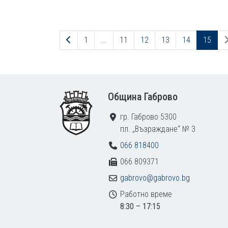
Предходна страница
1
...
11
12
13
14
15
Footer
Община Габрово
гр. Габрово 5300
пл. „Възраждане“ № 3
066 818400
066 809371
gabrovo@gabrovo.bg
Работно време
8:30 – 17:15