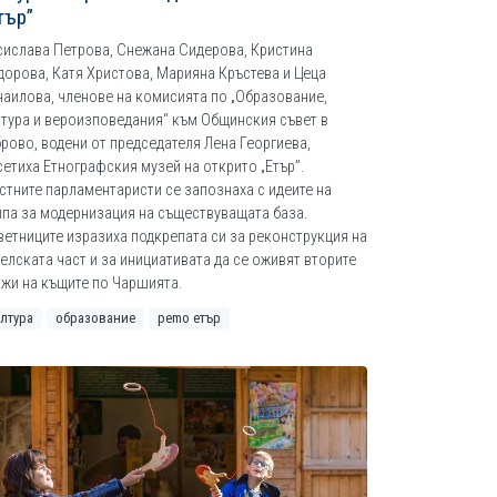
тър”
сислава Петрова, Снежана Сидерова, Кристина
дорова, Катя Христова, Марияна Кръстева и Цеца
наилова, членове на комисията по „Образование,
лтура и вероизповедания“ към Общинския съвет в
брово, водени от председателя Лена Георгиева,
сетиха Етнографския музей на открито „Етър”.
стните парламентаристи се запознаха с идеите на
ипа за модернизация на съществуващата база.
ветниците изразиха подкрепата си за реконструкция на
елската част и за инициативата да се оживят вторите
ажи на къщите по Чаршията.
ултура
образование
рemo етър