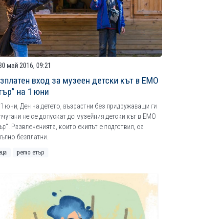
30 май 2016, 09:21
зплатен вход за музеен детски кът в ЕМО
тър” на 1 юни
1 юни, Ден на детето, възрастни без придружаващи ги
лчугани не се допускат до музейния детски кът в ЕМО
ър”. Развлеченията, които екипът е подготвил, са
пълно безплатни.
еца
рemo етър