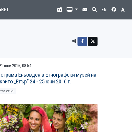
ЪВЕТ
EN
21 юни 2016, 08:54
ограма Еньовден в Етнографски музей на
крито „Етър“ 24 - 25 юни 2016 г.
emo етър