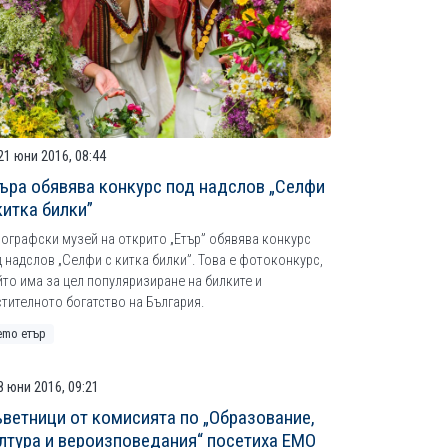
21 юни 2016, 08:44
ъра обявява конкурс под надслов „Селфи
китка билки”
нографски музей на открито „Етър” обявява конкурс
 надслов „Селфи с китка билки”. Това е фотоконкурс,
йто има за цел популяризиране на билките и
стителното богатство на България.
emo етър
8 юни 2016, 09:21
ветници от комисията по „Образование,
лтура и вероизповедания“ посетиха ЕМО