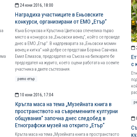
24 юни 2016, 18:00
Наградиха участниците в Еньовските
конкурси, организирани от ЕМО „Етър”
ва
Къна Бочукова и Кръстина Цветкова спечелиха първо
място в конкурса за „Еньовски венец”, който се проведе
днес в ЕМО „Етър”. В надпреварата за „Еньовски момин
венец и китка” най-добре се представи Боряна Савчева.
Ет
 има
Емил Елмазов, председател на Съюза на билкарите бе
председател на журито, което оцени работата на осемте
с 
участника в двете състезания.
Ет
рemo етър
под
ко
ра
10 юни 2016, 17:04
р
Кръгла маса на тема „Музейната книга в
пространството на съвременните културни
общувания" започна днес следобед в
Етнографски музей на открито „Етър"
Съ
ку
Кръгла маса на тема „Музейната книга в пространството