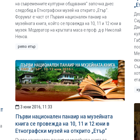
на съвременните културни общувания" започна днес
„Е
следобед в Етнографски музей на открито „Етър".
Де
Форумът е част от Първия национален панаир на
Си
музейната книга, който се провежда на 10, 11 и 12 юни в
Да
музея. Модератор на кръглата маса е проф. д-р Николай
ку
Ненов.
Га
рemo етър
по
Ме
ек
Съ
хот
ет
к
3 юни 2016, 11:33
ат
Първи национален панаир на музейната
книга се провежда на 10, 11 и 12 юни в
на
Етнографски музей на открито „Етър”