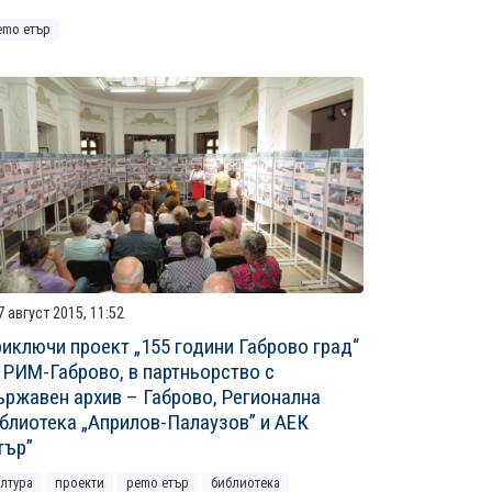
emo етър
 август 2015, 11:52
иключи проект „155 години Габрово град“
 РИМ-Габрово, в партньорство с
ржавен архив – Габрово, Регионална
блиотека „Априлов-Палаузов” и АЕК
тър”
ултура
проекти
рemo етър
библиотека