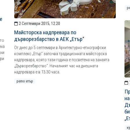
р
е
2 Септември 2015, 12:20
Майсторска надпревара по
дърворезбарство в АЕК „Етър“
ото
ена
От днес до 5 септември в Архитектурно-етнографски
жни
комплекс „Етър“ започва традиционната майсторска
ври
надпревара, която тази година е посветена на занаята
„Дърворезбарство“. Началният час на днешната
надпревара е в 13.30 часа.
рemo етър
7
Пр
на
Дъ
би
„Е
к