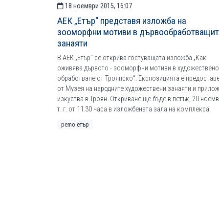
18 ноември 2015, 16:07
АЕК „Етър“ представя изложба на
зооморфни мотиви в дървообработващит
занаяти
В АЕК „Етър“ се открива гостуващата изложба „Как
оживява дървото - зооморфни мотиви в художествен
обработване от Троянско“. Експозицията е предостав
от Музея на народните художествени занаяти и прило
изкуства в Троян. Откриване ще бъде в петък, 20 ноем
т. г. от 11.30 часа в изложбената зала на комплекса.
рemo етър