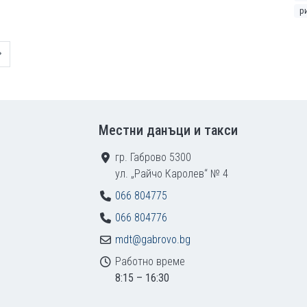
р
Следваща страница
Местни данъци и такси
гр. Габрово 5300
ул. „Райчо Каролев“ № 4
066 804775
066 804776
mdt@gabrovo.bg
Работно време
8:15 – 16:30