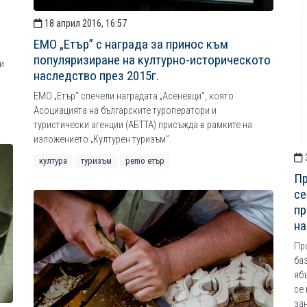
18 април 2016, 16:57
ЕМО „Етър” с награда за принос към
популяризиране на културно-историческото
и
наследство през 2015г.
ЕМО „Етър“ спечели наградата „Асеневци“, която
Асоциацията на българските туроператори и
туристически агенции (АБТТА) присъжда в рамките на
изложението „Културен туризъм”.
култура
туризъм
рemo етър
Пр
се
пр
на
Пр
баз
яб
се
за