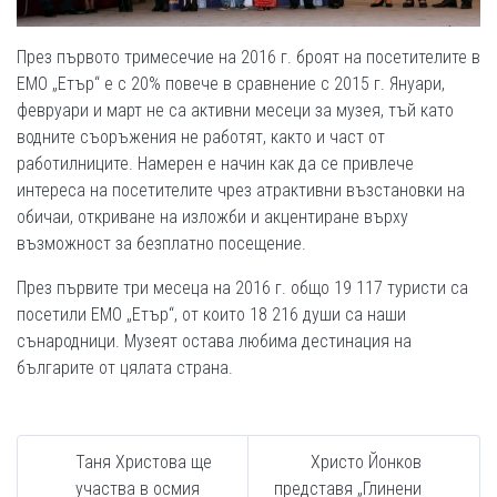
През първото тримесечие на 2016 г. броят на посетителите в
ЕМО „Етър“ е с 20% повече в сравнение с 2015 г. Януари,
февруари и март не са активни месеци за музея, тъй като
водните съоръжения не работят, както и част от
работилниците. Намерен е начин как да се привлече
интереса на посетителите чрез атрактивни възстановки на
обичаи, откриване на изложби и акцентиране върху
възможност за безплатно посещение.
През първите три месеца на 2016 г. общо 19 117 туристи са
посетили ЕМО „Етър“, от които 18 216 души са наши
сънародници. Музеят остава любима дестинация на
българите от цялата страна.
Таня Христова ще
Христо Йонков
участва в осмия
представя „Глинени