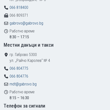
066 818400
066 809371
gabrovo@gabrovo.bg
Работно време
8:30 – 17:15
Местни данъци и такси
гр. Габрово 5300
ул. „Райчо Каролев“ № 4
066 804775
066 804776
mdt@gabrovo.bg
Работно време
8:15 – 16:30
Tелефон за сигнали