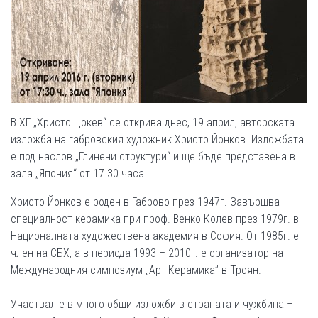
В ХГ „Христо Цокев“ се открива днес, 19 април, авторската
изложба на габровския художник Христо Йонков. Изложбата
е под наслов „Глинени структури“ и ще бъде представена в
зала „Япония“ от 17.30 часа.
Христо Йонков е роден в Габрово през 1947г. Завършва
специалност керамика при проф. Венко Колев през 1979г. в
Националната художествена академия в София. От 1985г. е
член на СБХ, а в периода 1993 – 2010г. е организатор на
Международния симпозиум „Арт Керамика” в Троян.
Участвал е в много общи изложби в страната и чужбина –