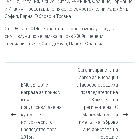
Турция, Испания, Дания, Китай, Румъния, Франция, Германия
и Италия. Представил е няколко самостоятелни изложби в
София, Варна, Габрово и Трявна.
От 1981 до 2014г. е участвал в много международни
симпозиуми по керамика, а през 2009г. печели
специализация в Сите де-з-ар, Париж, Франция.
Организирането на
лагер за иновации
ЕМО „Етър” с
в Габрово обсъдиха
награда за принос
председателят на
към
Комитета на
популяризиране на
регионите на ЕС
културно-
Марку Маркула и
историческото
кметът на Габрово
наследство през
Таня Христова на
2015г.
среща с