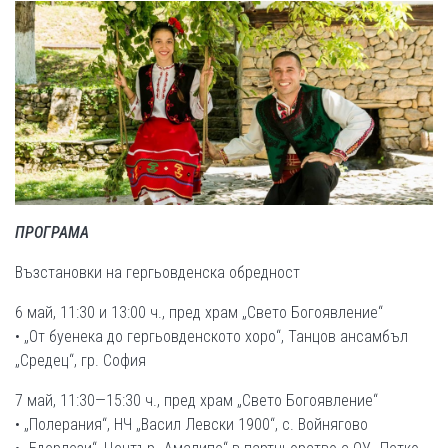
ПРОГРАМА
Възстановки на гергьовденска обредност
6 май, 11:30 и 13:00 ч., пред храм „Свето Богоявление“
• „От буенека до гергьовденското хоро“, Танцов ансамбъл
„Средец“, гр. София
7 май, 11:30—15:30 ч., пред храм „Свето Богоявление“
• „Полерания“, НЧ „Васил Левски 1900“, с. Войнягово