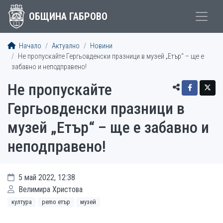
ОБЩИНА ГАБРОВО
Начало
Актуално
Новини
Не пропускайте Гергьовденски празници в музей „Етър“ – ще е
забавно и неподправено!
Не пропускайте
Гергьовденски празници в
музей „Етър“ – ще е забавно и
неподправено!
5 май 2022, 12:38
Велимира Христова
култура
рemo етър
музей