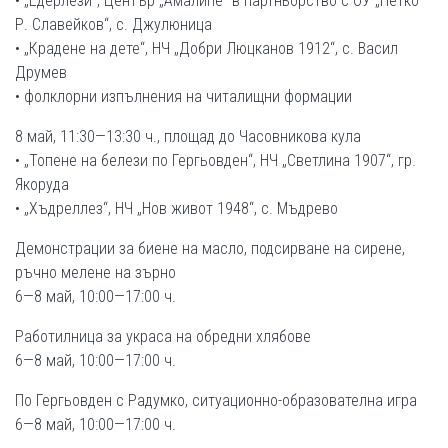
• „Едерлези“, Център „Амалипе“ в партньорство с ОУ „Петко
Р. Славейков“, с. Джулюница
• „Крадене на дете“, НЧ „Добри Люцканов 1912“, с. Васил
Друмев
• фолклорни изпълнения на читалищни формации
8 май, 11:30—13:30 ч., площад до Часовникова кула
• „Топене на белези по Гергьовден“, НЧ „Светлина 1907“, гр.
Якоруда
• „Хъдреллез“, НЧ „Нов живот 1948“, с. Мъдрево
Демонстрации за биене на масло, подсирване на сирене,
ръчно мелене на зърно
6—8 май, 10:00—17:00 ч.
Работилница за украса на обредни хлябове
6—8 май, 10:00—17:00 ч.
По Гергьовден с Радумко, ситуационно-образователна игра
6—8 май, 10:00—17:00 ч.