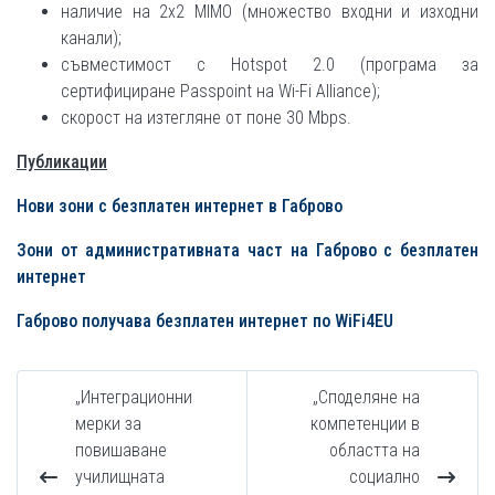
наличие на 2x2 MIMO (множество входни и изходни
канали);
съвместимост с Hotspot 2.0 (програма за
сертифициране Passpoint на Wi-Fi Alliance);
скорост на изтегляне от поне 30 Mbps.
Публикации
Нови зони с безплатен интернет в Габрово
Зони от административната част на Габрово с безплатен
интернет
Габрово получава безплатен интернет по WiFi4EU
„Интеграционни
„Споделяне на
мерки за
компетенции в
повишаване
областта на
училищната
социално