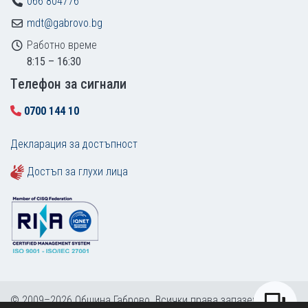
066 804776
mdt@gabrovo.bg
Работно време
8:15 – 16:30
Tелефон за сигнали
0700 144 10
Декларация за достъпност
Достъп за глухи лица
© 2009–2026 Община Габрово. Всички права запазени.