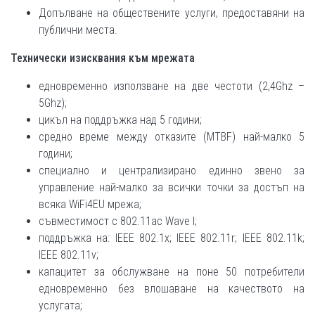
Допълване на обществените услуги, предоставяни на
публични места.
Технически изисквания към мрежата
едновременно използване на две честоти (2,4Ghz –
5Ghz);
цикъл на поддръжка над 5 години;
средно време между отказите (MTBF) най-малко 5
години;
специално и централизирано единно звено за
управление най-малко за всички точки за достъп на
всяка WiFi4EU мрежа;
съвместимост с 802.11ac Wave I;
поддръжка на: IEEE 802.1x; IEEE 802.11r; IEEE 802.11k;
IEEE 802.11v;
капацитет за обслужване на поне 50 потребители
едновременно без влошаване на качеството на
услугата;