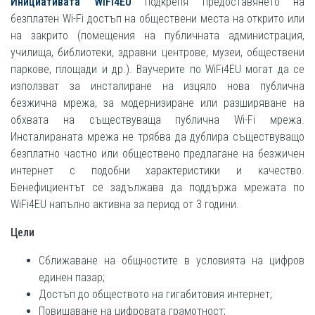
Инициативата WiFi4EU
подкрепя предоставянето на
безплатен Wi-Fi достъп на обществени места на открито или
на закрито (помещения на публичната администрация,
училища, библиотеки, здравни центрове, музеи, обществени
паркове, площади и др.). Ваучерите по WiFi4EU могат да се
използват за инсталиране на изцяло нова публична
безжична мрежа, за модернизиране или разширяване на
обхвата на съществуваща публична Wi-Fi мрежа.
Инсталираната мрежа не трябва да дублира съществуващо
безплатно частно или обществено предлагане на безжичен
интернет с подобни характеристики и качество.
Бенефициентът се задължава да поддържа мрежата по
WiFi4EU напълно активна за период от 3 години.
Цели
Сближаване на общностите в условията на цифров
единен пазар;
Достъп до обществото на гигабитовия интернет;
Повишаване на цифровата грамотност;