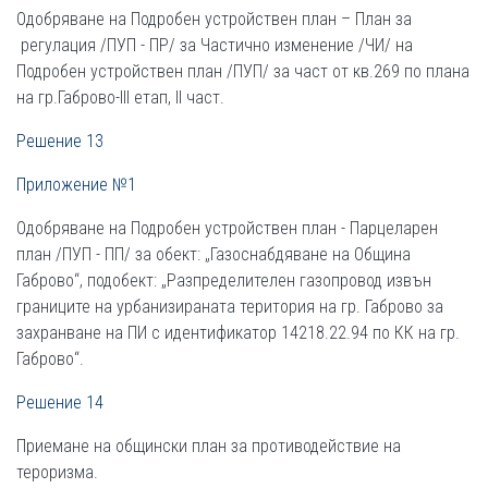
Одобряване на Подробен устройствен план – План за
регулация /ПУП - ПР/ за Частично изменение /ЧИ/ на
Подробен устройствен план /ПУП/ за част от кв.269 по плана
на гр.Габрово-III етап, II част.
Решение 13
Приложение №1
Одобряване на Подробен устройствен план - Парцеларен
план /ПУП - ПП/ за обект: „Газоснабдяване на Община
Габрово“, подобект: „Разпределителен газопровод извън
границите на урбанизираната територия на гр. Габрово за
захранване на ПИ с идентификатор 14218.22.94 по КК на гр.
Габрово“.
Решение 14
Приемане на общински план за противодействие на
тероризма.