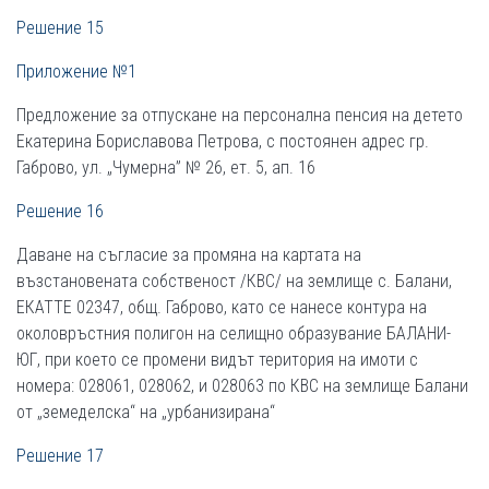
Решение 15
Приложение №1
Предложение за отпускане на персонална пенсия на детето
Екатерина Бориславова Петрова, с постоянен адрес гр.
Габрово, ул. „Чумерна” № 26, ет. 5, ап. 16
Решение 16
Даване на съгласие за промяна на картата на
възстановената собственост /КВС/ на землище с. Балани,
ЕКАТТЕ 02347, общ. Габрово, като се нанесе контура на
околовръстния полигон на селищно образувание БАЛАНИ-
ЮГ, при което се промени видът територия на имоти с
номера: 028061, 028062, и 028063 по КВС на землище Балани
от „земеделска“ на „урбанизирана“
Решение 17