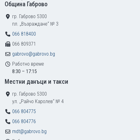
Община Габрово
гр. Габрово 5300
пл. „Възраждане“ № 3
066 818400
066 809371
gabrovo@gabrovo.bg
Работно време
8:30 – 17:15
Местни данъци и такси
гр. Габрово 5300
ул. „Райчо Каролев“ № 4
066 804775
066 804776
mdt@gabrovo.bg