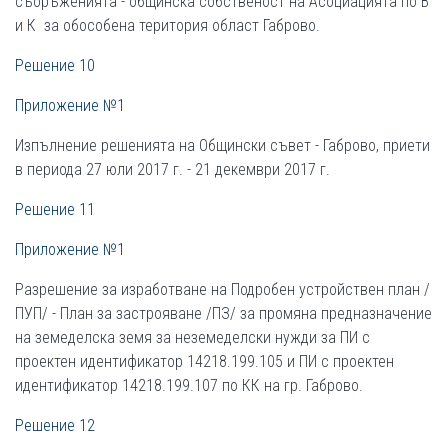
съоръженията - общинска собственост на Асоциацията по В
и К за обособена територия област Габрово.
Решение 10
Приложение №1
Изпълнение решенията на Общински съвет - Габрово, приети
в периода 27 юли 2017 г. - 21 декември 2017 г.
Решение 11
Приложение №1
Разрешение за изработване на Подробен устройствен план /
ПУП/ - План за застрояване /ПЗ/ за промяна предназначение
на земеделска земя за неземеделски нужди за ПИ с
проектен идентификатор 14218.199.105 и ПИ с проектен
идентификатор 14218.199.107 по КК на гр. Габрово.
Решение 12