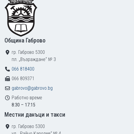
Община Габрово
гр. Габрово 5300
пл. „Възраждане“ № 3
066 818400
066 809371
gabrovo@gabrovo.bg
Работно време
8:30 – 17:15
Местни данъци и такси
гр. Габрово 5300
ул. „Райчо Каролев“ № 4