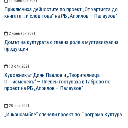
11 ноември 2021
Приключиха дейностите по проект „От хартията до
книгата... и след това“ на РБ „Априлов – Палаузов“
2 ноември 2021
Домът на културата с главна роля в мултивизуална
продукция
13 юли 2021
Художникът Диян Павлов и „Творителница
О`Писменехъ“ – Плевен гостуваха в Габрово по
проект на РБ „Априлов – Палаузов”
28 юни 2021
„Инкансамбле“ спечели проект по Програма Култура