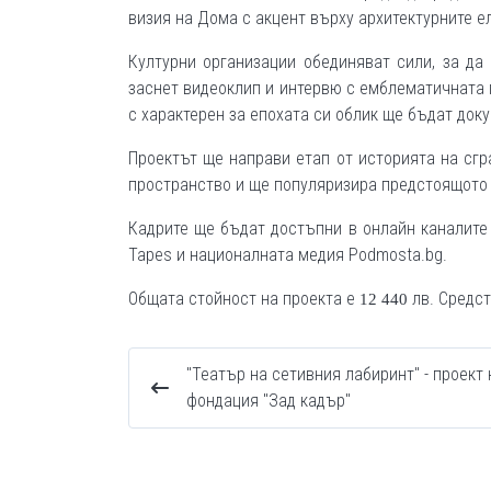
визия на Дома с акцент върху архитектурните е
Културни организации обединяват сили, за д
заснет видеоклип и интервю с емблематичната г
с характерен за епохата си облик ще бъдат док
Проектът ще направи етап от историята на сгр
пространство и ще популяризира предстоящото
Кадрите ще бъдат достъпни в онлайн каналите
Tapes и националната медия Podmosta.bg.
Общата стойност на проекта е
лв. Средст
12 440
"Театър на сетивния лабиринт" - проект 
фондация "Зад кадър"