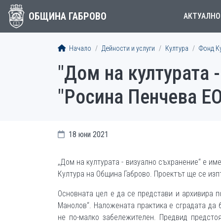
ОБЩИНА ГАБРОВО
АКТУАЛНО
Начало
Дейности и услуги
Култура
Фонд К
"Дом на културата -
"Росина Пенчева Е
18 юни 2021
„Дом на културата - визуално съхранение“ е и
Култура на Община Габрово. Проектът ще се изп
Основната цел е да се представи и архивира п
Манолов“. Наложената практика е сградата да 
не по-малко забележителен. Предвид предсто