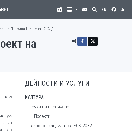
ЪВЕТ
EN
оект на "Росина Пенчева ЕООД"
роект на
ДЕЙНОСТИ И УСЛУГИ
рограма
КУЛТУРА
Точка на пресичане
Емануил
Проекти
тът ѝ е
Габрово - кандидат за ЕСК 2032
алната