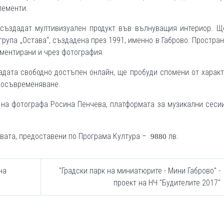
лементи.
а създадат мултивизуален продукт във вълнуващия интериор. Щ
рупа „Остава“, създадена през 1991, именно в Габрово. Простра
ументирани и чрез фотография.
адата свободно достъпен онлайн, ще пробуди спомени от харак
 осъвременяване.
 на фотографа Росина Пенчева, платформата за музикални сеси
вата, предоставени по Програма Култура –
лв.
9880
на
"Градски парк на миниатюрите - Мини Габрово" -
проект на НЧ "Будителите 2017"