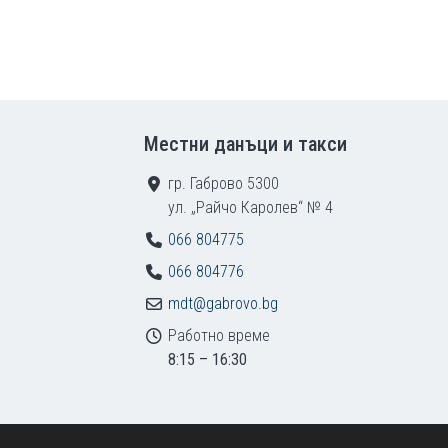
Местни данъци и такси
гр. Габрово 5300
ул. „Райчо Каролев“ № 4
066 804775
066 804776
mdt@gabrovo.bg
Работно време
8:15 – 16:30