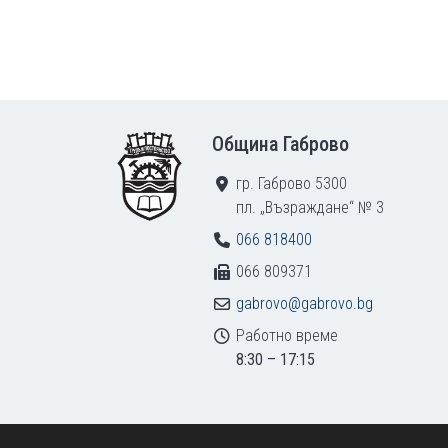
Footer
Община Габрово
гр. Габрово 5300
пл. „Възраждане“ № 3
066 818400
066 809371
gabrovo@gabrovo.bg
Работно време
8:30 – 17:15