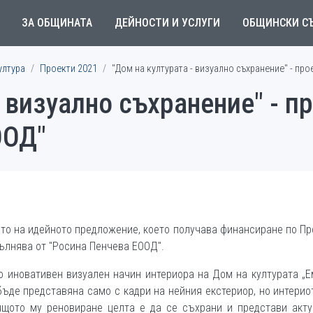
ЗА ОБЩИНАТА
ДЕЙНОСТИ И УСЛУГИ
ОБЩИНСКИ С
ултура
Проекти 2021
"Дом на културата - визуално съхранение" - пр
 визуално съхранение" - п
ООД"
мето на идейното предложение, което получава финансиране по П
ълнява от "Росина Пенчева ЕООД".
о иновативен визуален начин интериора на Дом на културата „
бъде представяна само с кадри на нейния екстериор, но интерио
ящото му реновиране целта е да се съхрани и представи акту