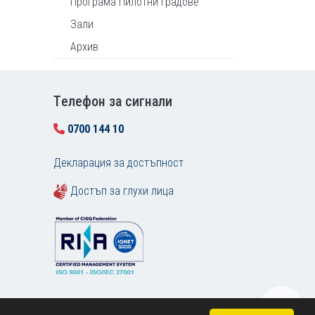
Програма Пилотни градове
Зали
Архив
Tелефон за сигнали
0700 144 10
Декларация за достъпност
Достъп за глухи лица