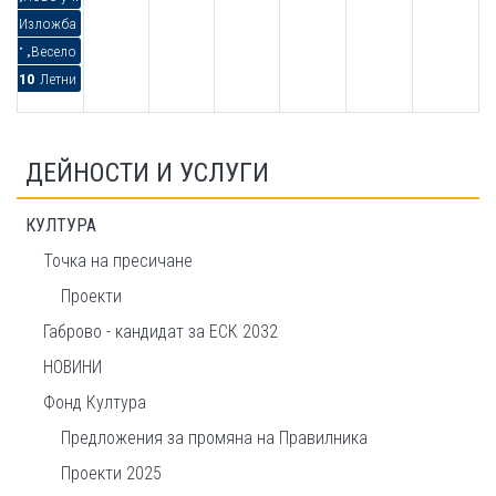
Изложба „Стената преди Апокалипсиса” по случай 100 години от рождени
10:00
„Весело лято“ - занимания с децата на Габрово, с техните родители, прият
10:00
Летни ателиета
ДЕЙНОСТИ И УСЛУГИ
КУЛТУРА
Точка на пресичане
Проекти
Габрово - кандидат за ЕСК 2032
НОВИНИ
Фонд Култура
Предложения за промяна на Правилника
Проекти 2025