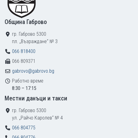
Община Габрово
гр. Габрово 5300
пл. „Възраждане“ № 3
066 818400
066 809371
gabrovo@gabrovo.bg
Работно време
8:30 – 17:15
Местни данъци и такси
гр. Габрово 5300
ул. „Райчо Каролев“ № 4
066 804775
066 804776