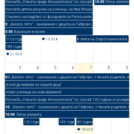
Изложба „Стената преди Апокалипсиса” по случай 100 години от рождени
10:00
Летни ателиета
Изложба детски рисунки на ученици, на Ива Мошкова
Стъклено наследство от фондовете на Регионален исторически музей – Г
0:00
„Весело лято“ - занимания с децата на Габрово, с техните родители, прия
0:00
Ваканция в музея
1110 години от смъртта на св. Климент Охридски
19:30
Концерт на Габровски камерен оркестър
В света на старопланинската арх
180 години от рождението на Георги Данчов Зографина (1846-1908)
21:00
Отчаяни съпрузи
3
4
5
6
7
8
9
0:00
„Весело лято“ - занимания с децата на Габрово, с техните родители, при
„Елате да живеем за нашите деца“
„Ново училище за нови времена“
Изложба „Стената преди Апокалипсиса” по случай 100 години от рождени
10:00
„Весело лято“ - занимания с децата на Габрово, с техните родители, пр
10:00
Летни ателиета
125 години от рождението на Луис Армстронг (1901-1971) - ам
145 години от рождението на Александър Ф
90 години от рождението на Стеф
18:00
ОТБЛИЗО. КАРИКАТУРИ,