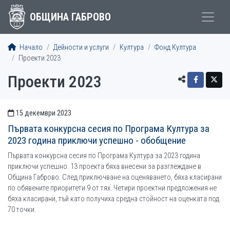
ОБЩИНА ГАБРОВО
Начало
Дейности и услуги
Култура
Фонд Култура
Проекти 2023
Проекти 2023
15 декември 2023
СТАТИИСТАТИИ
Първата конкурсна сесия по Програма Култура за
2023 година приключи успешно - обобщение
Първата конкурсна сесия по Програма Култура за 2023 година
приключи успешно. 13 проекта бяха внесени за разглеждане в
Община Габрово. След приключване на оценяването, бяха класирани
по обявените приоритети 9 от тях. Четири проектни предложения не
бяха класирани, тъй като получиха средна стойност на оценката под
70 точки.