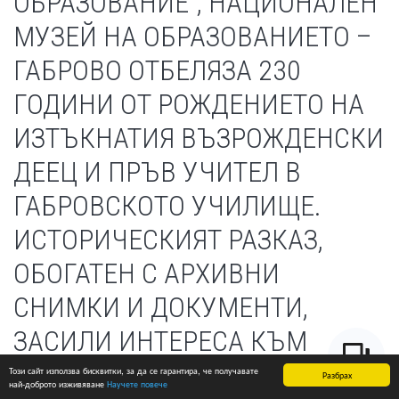
Този сайт използва бисквитки, за да се гарантира, че получавате
Разбрах
най-доброто изживяване
Научете повече