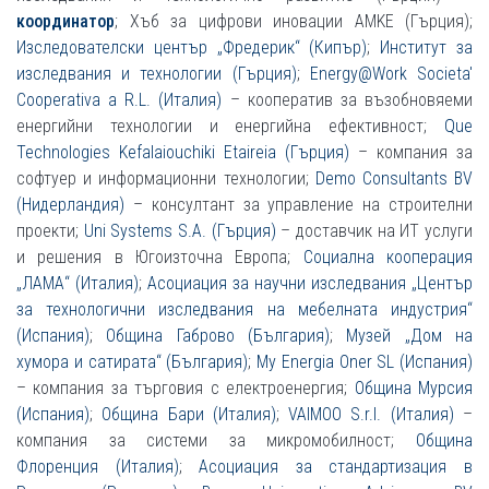
координатор
; Хъб за цифрови иновации AMKE (Гърция);
Изследователски център „Фредерик“ (Кипър)
;
Институт за
изследвания и технологии (Гърция)
;
Energy@Work Societa'
Cooperativa a R.L. (Италия)
– кооператив за възобновяеми
енергийни технологии и енергийна ефективност;
Que
Technologies Kefalaiouchiki Etaireia (Гърция)
– компания за
софтуер и информационни технологии;
Demo Consultants BV
(Нидерландия)
– консултант за управление на строителни
проекти;
Uni Systems S.A. (Гърция)
– доставчик на ИТ услуги
и решения в Югоизточна Европа;
Социална кооперация
„ЛАМА“ (Италия)
;
Асоциация за научни изследвания „Център
за технологични изследвания на мебелната индустрия“
(Испания)
;
Община Габрово (България)
;
Музей „Дом на
хумора и сатирата“ (България)
;
My Energia Oner SL (Испания)
– компания за търговия с електроенергия;
Община Мурсия
(Испания)
;
Община Бари (Италия)
;
VAIMOO S.r.l. (Италия)
–
компания за системи за микромобилност;
Община
Флоренция (Италия)
;
Асоциация за стандартизация в