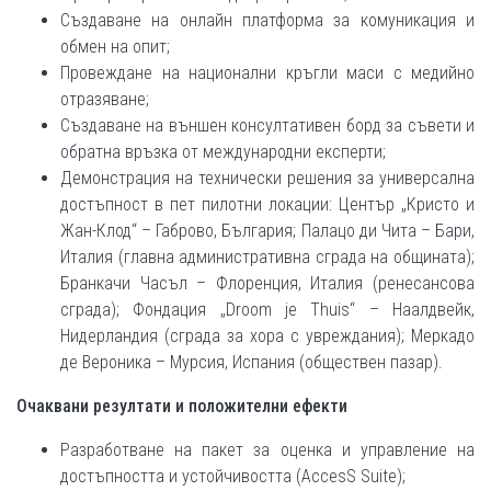
Създаване на онлайн платформа за комуникация и
обмен на опит;
Провеждане на национални кръгли маси с медийно
отразяване;
Създаване на външен консултативен борд за съвети и
обратна връзка от международни експерти;
Демонстрация на технически решения за универсална
достъпност в пет пилотни локации: Център „Кристо и
Жан-Клод“ – Габрово, България; Палацо ди Чита – Бари,
Италия (главна административна сграда на общината);
Бранкачи Часъл – Флоренция, Италия (ренесансова
сграда); Фондация „Droom je Thuis“ – Наалдвейк,
Нидерландия (сграда за хора с увреждания); Меркадо
де Вероника – Мурсия, Испания (обществен пазар).
Очаквани резултати и положителни ефекти
Разработване на пакет за оценка и управление на
достъпността и устойчивостта (AccesS Suite);