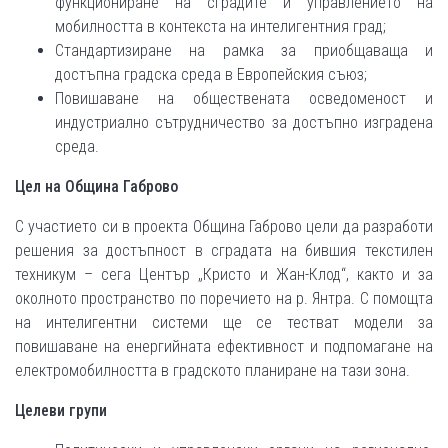
функциониране на сградите и управлението на
мобилността в контекста на интелигентния град;
Стандартизиране на рамка за приобщаваща и
достъпна градска среда в Европейския съюз;
Повишаване на обществената осведоменост и
индустриално сътрудничество за достъпно изградена
среда.
Цел на Община Габрово
С участието си в проекта Община Габрово цели да разработи
решения за достъпност в сградата на бившия текстилен
техникум – сега Център „Кристо и Жан-Клод“, както и за
околното пространство по поречието на р. Янтра. С помощта
на интелигентни системи ще се тестват модели за
повишаване на енергийната ефективност и подпомагане на
електромобилността в градското планиране на тази зона.
Целеви групи