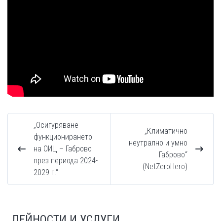
„Осигуряване
„Климатично
функционирането
неутрално и умно
на ОИЦ – Габрово
Габрово“
през периода 2024-
(NetZeroHero)
2029 г.“
ДЕЙНОСТИ И УСЛУГИ