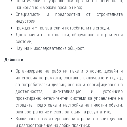
Политически и управленски органи на регионално,
национално и международно ниво;
Специалисти и предприятия от строителната
индустрия;
Граждани – ползватели и потребители на сгради;
Доставчици на технологии, оборудване и строителни
системи;
Научна и изследователска общност.
Дейности
Организиране на работни пакети относно: дизайн и
интеграция на рамката; социално включване и подход
за потребителски дизайн; оценка и сертифициране на
достъпността; дигитализация и устойчиво
проектиране; интелигентни системи за управление на
сградите; подготовка и настройка на пилотни обекти;
разпространение и експлоатация на резултатите;
Включване на заинтересовани страни в открит диалог
и разпространение на добри практики;