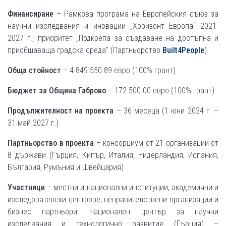
Финансиране
– Рамкова програма на Европейския съюз за
научни изследвания и иновации „Хоризонт Европа“ 2021-
2027 г.; приоритет „Подкрепа за създаване на достъпна и
приобщаваща градска среда“ (Партньорство
Built4People
)
Обща стойност
– 4 849 550.89 евро (100% грант)
Бюджет за Община Габрово
– 172 500.00 евро (100% грант)
Продължителност на проекта
– 36 месеца (1 юни 2024 г. –
31 май 2027 г.)
Партньорство в проекта
– консорциум от 21 организации от
8 държави (Гърция, Кипър, Италия, Нидерландия, Испания,
България, Румъния и Швейцария)
Участници
– местни и национални институции, академични и
изследователски центрове, неправителствени организации и
бизнес партньори: Национален център за научни
изследвания и технологично развитие (Гърция) –