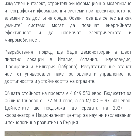
изкуствен интелект, строително-информационно моделиране
и географски информационни системи при проектирането на
елементи за достъпна среда. Освен това ще се тества как
„умните“ системи могат да повишат енергийната
ефективност и да насърчат електрическата и
микромобилност.
Разработеният подход ще бъде демонстриран в шест
пилотни локации в Италия, Испания, Нидерландия,
Швейцария и България (Габрово). Резултатите ще станат
част от универсален пакет за оценка и управление на
достъпността и устойчивостта на сградите.
Общата стойност на проекта е 4 849 550 евро. Бюджетът за
Община Габрово e 172 500 евро, а за МДХС – 97 500 евро.
Дейностите ще продължат до средата на 2027 г.,
координатор е Националният център за научни изследвания
и технологично развитие на Гърция.