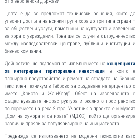
от 8 европейски държави.
Целта е да се предложат технически решения, които да
улеснят достъпа на всички групи хора до три типа сгради –
за обществени услуги, паметници на културата и заведения
за хора с увреждания. Това ще се случи в сътрудничество
между изследователски центрове, публични институции и
бизнес компании.
Дейностите ще подпомогнат изпълнението на
концепцията
за интегрирани териториални инвестиции
, в която е
планирано преустройство и ремонт на сградата на бившия
текстилен техникум в Габрово за създаване на артцентър с
името „Кристо и Жан-Клод“. Обект на изследването е
съществуващата инфраструктура и околното пространство
по поречието на река Янтра. Участник в проекта е и Музеят
„Дом на хумора и сатирата“ (МДХС), който ще организира
различни прояви за популяризиране на инициативата.
Предвижда се използването на модерни технологии като