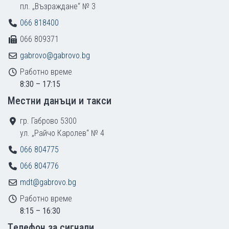
пл. „Възраждане“ № 3
066 818400
066 809371
gabrovo@gabrovo.bg
Работно време
8:30 – 17:15
Местни данъци и такси
гр. Габрово 5300
ул. „Райчо Каролев“ № 4
066 804775
066 804776
mdt@gabrovo.bg
Работно време
8:15 – 16:30
Tелефон за сигнали