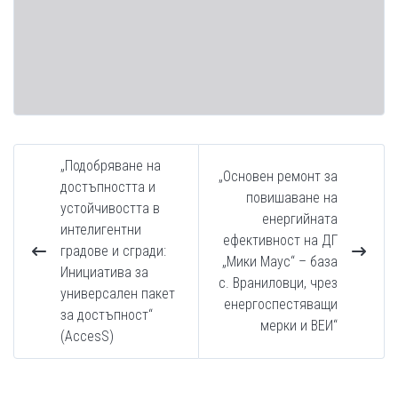
„Подобряване на
„Основен ремонт за
достъпността и
повишаване на
устойчивостта в
енергийната
интелигентни
ефективност на ДГ
градове и сгради:
„Мики Маус“ – база
Инициатива за
с. Враниловци, чрез
универсален пакет
енергоспестяващи
за достъпност“
мерки и ВЕИ“
(AccesS)