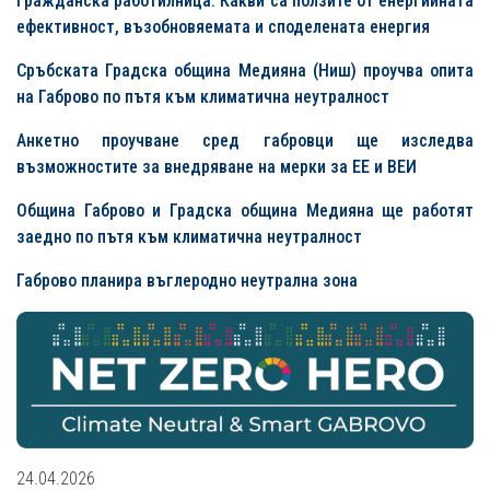
Гражданска работилница: Какви са ползите от енергийната
ефективност, възобновяемата и споделената енергия
Сръбската Градска община Медияна
(Ниш)
проучва опита
на Габрово по пътя към климатична неутралност
Анкетно проучване сред габровци ще изследва
възможностите за внедряване на мерки за ЕЕ и ВЕИ
Община Габрово и Градска община Медияна ще работят
заедно по пътя към климатична неутралност
Габрово планира въглеродно неутрална зона
24.04.2026