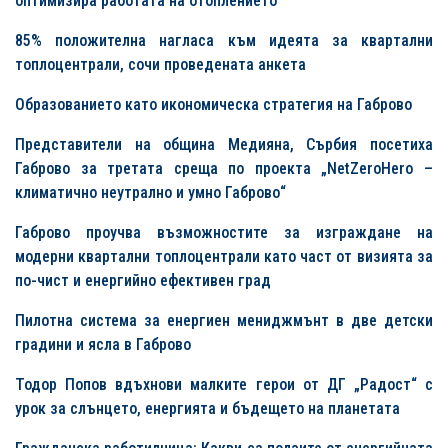
оптимизира работата на отоплението
85% положителна нагласа към идеята за квартални
топлоцентрали, сочи проведената анкета
Образованието като икономическа стратегия на Габрово
Представители на община Медияна, Сърбия посетиха
Габрово за третата среща по проекта „NetZeroHero –
климатично неутрално и умно Габрово“
Габрово проучва възможностите за изграждане на
модерни квартални топлоцентрали като част от визията за
по-чист и енергийно ефективен град
Пилотна система за енергиен мениджмънт в две детски
градини и ясла в Габрово
Тодор Попов вдъхнови малките герои от ДГ „Радост“ с
урок за слънцето, енергията и бъдещето на планетата