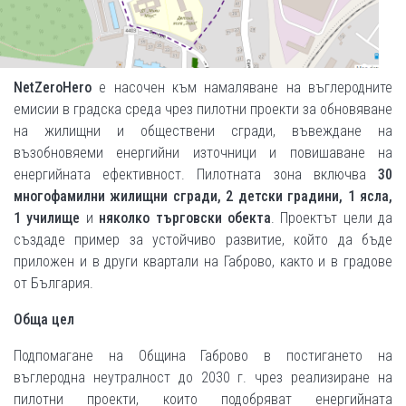
NetZeroHero
е насочен към намаляване на въглеродните
емисии в градска среда чрез пилотни проекти за обновяване
на жилищни и обществени сгради, въвеждане на
възобновяеми енергийни източници и повишаване на
енергийната ефективност. Пилотната зона включва
30
многофамилни жилищни сгради, 2 детски градини, 1 ясла,
1 училище
и
няколко търговски обекта
. Проектът цели да
създаде пример за устойчиво развитие, който да бъде
приложен и в други квартали на Габрово, както и в градове
от България.
Обща цел
Подпомагане на Община Габрово в постигането на
въглеродна неутралност до 2030 г. чрез реализиране на
пилотни проекти, които подобряват енергийната