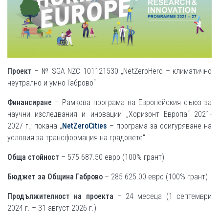
Проект
– № SGA NZC 101121530 „NetZeroHero – климатично
неутрално и умно Габрово“
Финансиране
– Рамкова програма на Европейския съюз за
научни изследвания и иновации „Хоризонт Европа“ 2021-
2027 г.; покана „
NetZeroCities
– програма за осигуряване на
условия за трансформация на градовете“
Обща стойност
– 575 687.50 евро (100% грант)
Бюджет за Община Габрово
– 285 625.00 евро (100% грант)
Продължителност на проекта
– 24 месеца (1 септември
2024 г. – 31 август 2026 г.)