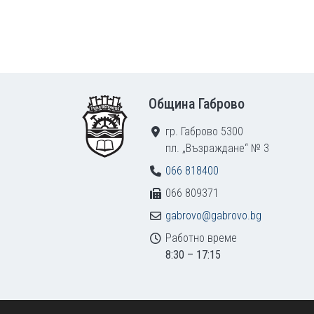
Footer
Община Габрово
гр. Габрово 5300
пл. „Възраждане“ № 3
066 818400
066 809371
gabrovo@gabrovo.bg
Работно време
8:30 – 17:15