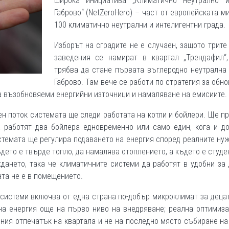
широка инициатива „Климатично неутрално 
Габрово“ (NetZeroHero) – част от европейската м
100 климатично неутрални и интелигентни града.
Изборът на сградите не е случаен, защото трите
заведения се намират в квартал „Трендафил“,
трябва да стане първата въглеродно неутрална
Габрово. Там вече се работи по стратегия за обн
а възобновяеми енергийни източници и намаляване на емисиите.
ен поток системата ще следи работата на котли и бойлери. Ще п
 работят два бойлера едновременно или само един, кога и до
истемата ще регулира подаването на енергия според реалните нуж
дето е твърде топло, да намалява отоплението, а където е студе
дането, така че климатичните системи да работят в удобни за
ата не е в помещението.
системи включва от една страна по-добър микроклимат за децат
на енергия още на първо ниво на внедряване; реална оптимиз
ния отпечатък на квартала и не на последно място събиране на