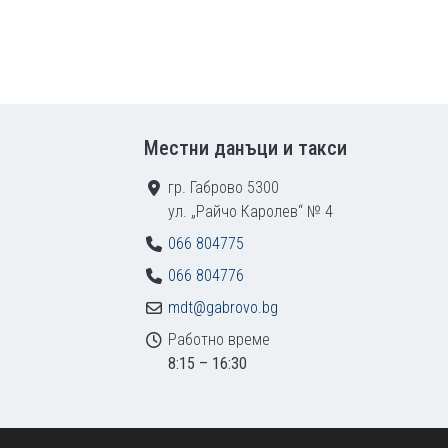
Местни данъци и такси
гр. Габрово 5300
ул. „Райчо Каролев“ № 4
066 804775
066 804776
mdt@gabrovo.bg
Работно време
8:15 – 16:30