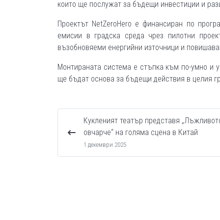
които ще послужат за бъдещи инвестиции и раз
Проектът NetZeroHero е финансиран по прогр
емисии в градска среда чрез пилотни прое
възобновяеми енергийни източници и повишава
Монтираната система е стъпка към по-умно и у
ще бъдат основа за бъдещи действия в целия гр
Кукленият театър представя „Лъжливот
овчарче“ на голяма сцена в Китай
1 декември 2025