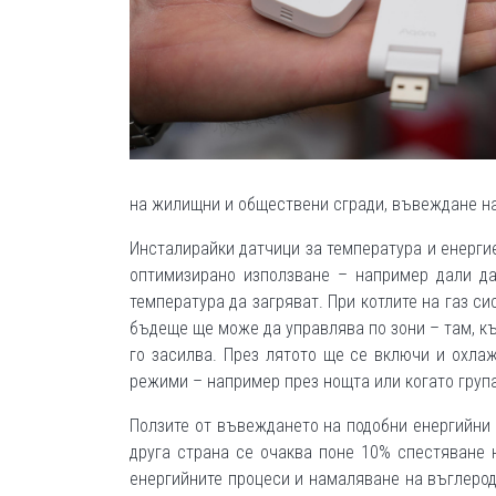
на жилищни и обществени сгради, въвеждане н
Инсталирайки датчици за температура и енерги
оптимизирано използване – например дали да
температура да загряват. При котлите на газ с
бъдеще ще може да управлява по зони – там, къ
го засилва. През лятото ще се включи и охлаж
режими – например през нощта или когато груп
Ползите от въвеждането на подобни енергийни 
друга страна се очаква поне 10% спестяване 
енергийните процеси и намаляване на въглерод