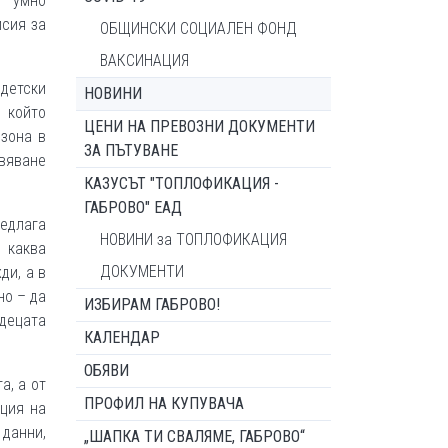
и умно
исия за
ОБЩИНСКИ СОЦИАЛЕН ФОНД
ВАКСИНАЦИЯ
 детски
НОВИНИ
 който
ЦЕНИ НА ПРЕВОЗНИ ДОКУМЕНТИ
 зона в
ЗА ПЪТУВАНЕ
овяване
КАЗУСЪТ "ТОПЛОФИКАЦИЯ -
ГАБРОВО" ЕАД
редлага
НОВИНИ за ТОПЛОФИКАЦИЯ
 каква
ДОКУМЕНТИ
ди, а в
но – да
ИЗБИРАМ ГАБРОВО!
 децата
КАЛЕНДАР
ОБЯВИ
а, а от
ПРОФИЛ НА КУПУВАЧА
ация на
 данни,
„ШАПКА ТИ СВАЛЯМЕ, ГАБРОВО“