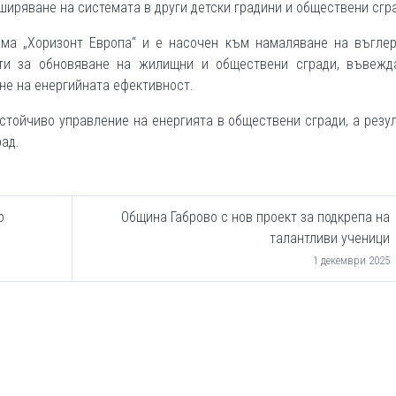
ширяване на системата в други детски градини и обществени сгр
ама „Хоризонт Европа“ и е насочен към намаляване на въглер
кти за обновяване на жилищни и обществени сгради, въвежд
не на енергийната ефективност.
стойчиво управление на енергията в обществени сгради, а резу
ад.
о
Община Габрово с нов проект за подкрепа на
талантливи ученици
1 декември 2025