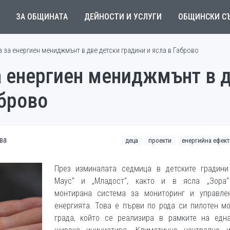
ЗА ОБЩИНАТА
ДЕЙНОСТИ И УСЛУГИ
ОБЩИНСКИ С
 за енергиен мениджмънт в две детски градини и ясла в Габрово
а енергиен мениджмънт в 
аброво
ва
деца
проекти
енергийна ефек
През изминалата седмица в детските градини
Маус“ и „Младост“, както и в ясла „Зора
монтирана система за мониторинг и управле
енергията. Това е първи по рода си пилотен м
града, който се реализира в рамките на едн