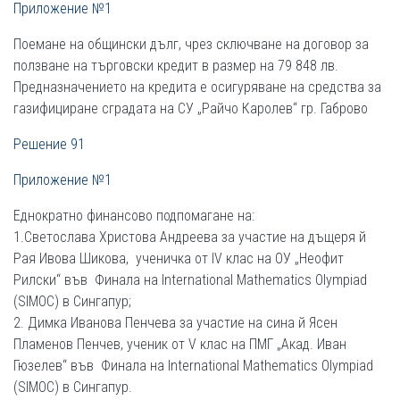
Приложение №1
Поемане на общински дълг, чрез сключване на договор за
ползване на търговски кредит в размер на 79 848 лв.
Предназначението на кредита е осигуряване на средства за
газифициране сградата на СУ „Райчо Каролев“ гр. Габрово
Решение 91
Приложение №1
Еднократно финансово подпомагане на:
1.Светослава Христова Андреева за участие на дъщеря й
Рая Ивова Шикова, ученичка от IV клас на ОУ „Неофит
Рилски“ във Финала на International Mathematics Olympiad
(SIMOC) в Сингапур;
2. Димка Иванова Пенчева за участие на сина й Ясен
Пламенов Пенчев, ученик от V клас на ПМГ „Акад. Иван
Гюзелев“ във Финала на International Mathematics Olympiad
(SIMOC) в Сингапур.