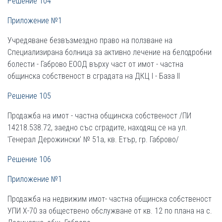
Решение 104
Приложение №1
Учредяване безвъзмездно право на ползване на
Специализирана болница за активно лечение на белодробни
болести - Габрово ЕООД върху част от имот - частна
общинска собственост в сградата на ДКЦ І - База ІІ
Решение 105
Продажба на имот - частна общинска собственост /ПИ
14218.538.72, заедно със сградите, находящ се на ул.
'Генерал Дерожински' № 51а, кв. Етър, гр. Габрово/
Решение 106
Приложение №1
Продажба на недвижим имот- частна общинска собственост
УПИ Х-70 за обществено обслужване от кв. 12 по плана на с.