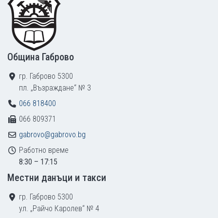
Община Габрово
гр. Габрово 5300
пл. „Възраждане“ № 3
066 818400
066 809371
gabrovo@gabrovo.bg
Работно време
8:30 – 17:15
Местни данъци и такси
гр. Габрово 5300
ул. „Райчо Каролев“ № 4