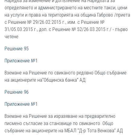
Наредба за изменение и допълнение на Наредбата за
определянето и администрирането на местните такси, цени
на услуги и права на територията на община Габрово /приета
с Решение № 29/26.02.2015 г., изм. с Решение №
31/05.03.2015 г., доп. с Решение № 52/26.03.2015 г./ - първо
четене
Решение 95
Приложение №1
Вземане на Решение по свиканото редовно Общо събрание
на акционерите на“Общинска банка” АД
Решение 96
Приложение №1
Вземане на Решениe за изразяване на предварително
писмено съгласие за становище по свиканото Общо
събрание на акционерите на МБАЛ “Д-р Тота Венкова” АД