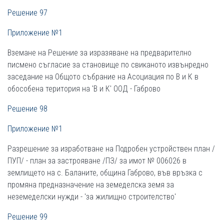
Решение 97
Приложение №1
Вземане на Решение за изразяване на предварително
писмено съгласие за становище по свиканото извънредно
заседание на Общото събрание на Асоциация по В и К в
обособена територия на 'В и К' ООД - Габрово
Решение 98
Приложение №1
Разрешение за изработване на Подробен устройствен план /
ПУП/ - план за застрояване /ПЗ/ за имот № 006026 в
землището на с. Баланите, община Габрово, във връзка с
промяна предназначение на земеделска земя за
неземеделски нужди - 'за жилищно строителство'
Решение 99