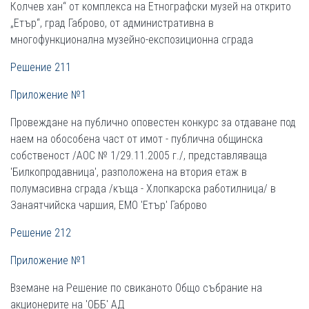
Колчев хан“ от комплекса на Етнографски музей на открито
„Етър“, град Габрово, от административна в
многофункционална музейно-експозиционна сграда
Решение 211
Приложение №1
Провеждане на публично оповестен конкурс за отдаване под
наем на обособена част от имот - публична общинска
собственост /АОС № 1/29.11.2005 г./, представляваща
'Билкопродавница', разположена на втория етаж в
полумасивна сграда /къща - Хлопкарска работилница/ в
Занаятчийска чаршия, ЕМО 'Етър' Габрово
Решение 212
Приложение №1
Вземане на Решение по свиканото Общо събрание на
акционерите на 'ОББ' АД