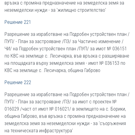
връзка с промяна предназначение на земеделска земя за
неземеделски нужди - за 'жилищно строителство'
Решение 221
Разрешение за изработване на Подробен устройствен план /
ПУП/ - План за застрояване /ПЗ/ за Частично изменение /
ЧИ/ на Подробен устройствен план /ПУП/ за имот № 036151
по КВС на землище с. Лесичарка, във връзка с разширяване
на площадката върху земеделска земя - имот № 036153 по
КВС на землище с. Лесичарка, община Габрово
Решение 222
Разрешение за изработване на Подробен устройствен план /
ПУП/ - План за застрояване /ПЗ/ за имот с проектен №
016029 /част от имот № 016021/ в землището на с. Борики,
община Габрово, във връзка с промяна предназначение на
земеделска земя за неземеделски нужди - за 'съоръжения
на техническата инфраструктура'