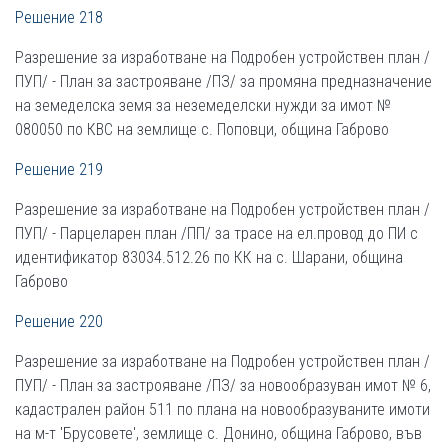
Решение 218
Разрешение за изработване на Подробен устройствен план /
ПУП/ - План за застрояване /ПЗ/ за промяна предназначение
на земеделска земя за неземеделски нужди за имот №
080050 по КВС на землище с. Поповци, община Габрово
Решение 219
Разрешение за изработване на Подробен устройствен план /
ПУП/ - Парцеларен план /ПП/ за трасе на ел.провод до ПИ с
идентификатор 83034.512.26 по КК на с. Шарани, община
Габрово
Решение 220
Разрешение за изработване на Подробен устройствен план /
ПУП/ - План за застрояване /ПЗ/ за новообразуван имот № 6,
кадастрален район 511 по плана на новообразуваните имоти
на м-т 'Брусовете', землище с. Донино, община Габрово, във