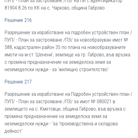
ПУП/ - План за застрояване /ПЗ/ на ПИ с идентификатор
81904.8.26 по КК на с. Чарково, община Габрово
Решение 216
Разрешение за изработване на подробен устройствен план /
ПУП/ - План за застрояване /ПЗ/ за новообразуван имот №
588, кадастрален район 35 по плана на новообразуваните
имоти на м-ст 'Шенени', землище на гр. Габрово, във връзка
с промяна предназначение на земеделска земя за
неземеделски нужди - за 'жилищно строителство'
Решение 217
Разрешение за изработване на Подробен устройствен план /
ПУП/ - План за застрояване /ПЗ/ за имот № 080021 в
землището на с. Кметовци, община Габрово, във връзка с
промяна предназначение на земеделска земя за
неземеделски нужди - 'за 'производствена и складова
дейност'