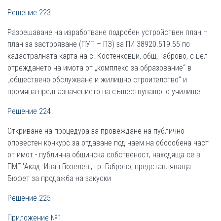
Решение 223
Разрешаване на изработване подробен устройствен план –
план за застрояване (ПУП – ПЗ) за ПИ 38920.519.55 по
кадастралната карта на с. Костенковци, общ. Габрово, с цел
отреждането на имота от „комплекс за образование“ в
„обществено обслужване и жилищно строителство” и
промяна предназначението на съществуващото училище
Решение 224
Откриване на процедура за провеждане на публично
оповестен конкурс за отдаване под наем на обособена част
от имот - публична общинска собственост, находяща се в
ПМГ 'Акад. Иван Гюзелев', гр. Габрово, представляваща
Бюфет за продажба на закуски
Решение 225
Приложение №1