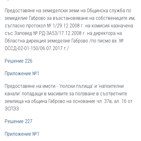
Предоставяне на земеделски земи на Общинска служба по
земеделие Габрово за възстановяване на собствениците им,
съгласно протокол № 1/29.12.2008 г. на комисия назначена
със Заповед № РД-ЗА53/17.12.2008 г. на директора на
Областна дирекция земеделие Габрово /по писмо вх. №
ОССД-02-01-150/06.07.2017 г./
Решение 226
Приложение №1
Предоставяне на имоти - 'полски пътища' и 'напоителни
канали' попадащи в масивите за ползване в съответните
землища на община Габрово на основание чл. 37в, ал. 16 от
ЗСПЗЗ
Решение 227
Приложение №1