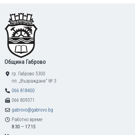
Footer
Община Габрово
гр. Габрово 5300
пл. „Възраждане“ № 3
066 818400
066 809371
gabrovo@gabrovo.bg
Работно време
8:30 – 17:15