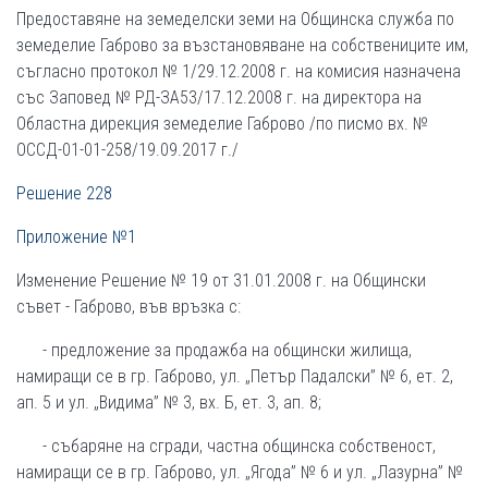
Предоставяне на земеделски земи на Общинска служба по
земеделие Габрово за възстановяване на собствениците им,
съгласно протокол № 1/29.12.2008 г. на комисия назначена
със Заповед № РД-ЗА53/17.12.2008 г. на директора на
Областна дирекция земеделие Габрово /по писмо вх. №
ОССД-01-01-258/19.09.2017 г./
Решение 228
Приложение №1
Изменение Решение № 19 от 31.01.2008 г. на Общински
съвет - Габрово, във връзка с:
- предложение за продажба на общински жилища,
намиращи се в гр. Габрово, ул. „Петър Падалски” № 6, ет. 2,
ап. 5 и ул. „Видима” № 3, вх. Б, ет. 3, ап. 8;
- събаряне на сгради, частна общинска собственост,
намиращи се в гр. Габрово, ул. „Ягода” № 6 и ул. „Лазурна” №