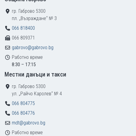
гр. Габрово 5300
пл. „Възраждане“ № 3
066 818400
066 809371
gabrovo@gabrovo.bg
Работно време
8:30 – 17:15
Местни данъци и такси
гр. Габрово 5300
ул. „Райчо Каролев“ № 4
066 804775
066 804776
mdt@gabrovo.bg
Работно време