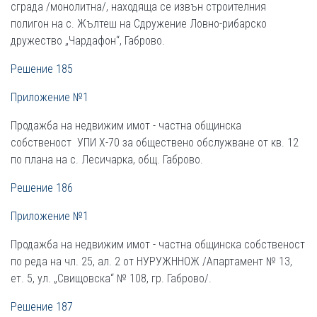
сграда /монолитна/, находяща се извън строителния
полигон на с. Жълтеш на Сдружение Ловно-рибарско
дружество „Чардафон“, Габрово.
Решение 185
Приложение №1
Продажба на недвижим имот - частна общинска
собственост УПИ Х-70 за обществено обслужване от кв. 12
по плана на с. Лесичарка, общ. Габрово.
Решение 186
Приложение №1
Продажба на недвижим имот - частна общинска собственост
по реда на чл. 25, ал. 2 от НУРУЖННОЖ /Апартамент № 13,
ет. 5, ул. „Свищовска“ № 108, гр. Габрово/.
Решение 187