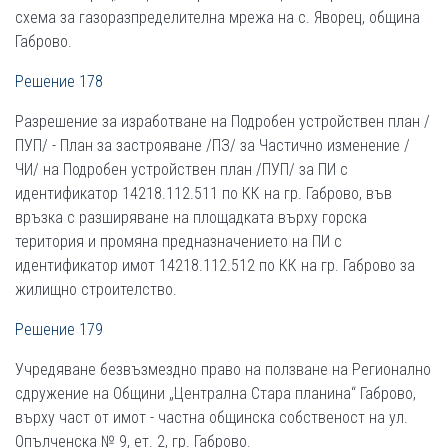
схема за газоразпределителна мрежа на с. Яворец, община
Габрово.
Решение 178
Разрешение за изработване на Подробен устройствен план /
ПУП/ - План за застрояване /ПЗ/ за Частично изменение /
ЧИ/ на Подробен устройствен план /ПУП/ за ПИ с
идентификатор 14218.112.511 по КК на гр. Габрово, във
връзка с разширяване на площадката върху горска
територия и промяна предназначението на ПИ с
идентификатор имот 14218.112.512 по КК на гр. Габрово за
жилищно строителство.
Решение 179
Учредяване безвъзмездно право на ползване на Регионално
сдружение на Общини „Централна Стара планина“ Габрово,
върху част от имот - частна общинска собственост на ул.
Опълченска № 9, ет. 2, гр. Габрово.