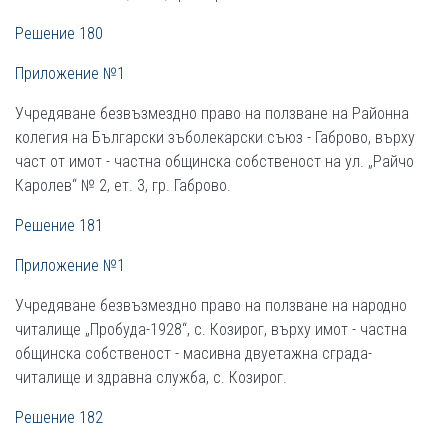
Решение 180
Приложение №1
Учредяване безвъзмездно право на ползване на Районна
колегия на Български зъболекарски съюз - Габрово, върху
част от имот - частна общинска собственост на ул. „Райчо
Каролев“ № 2, ет. 3, гр. Габрово.
Решение 181
Приложение №1
Учредяване безвъзмездно право на ползване на народно
читалище „Пробуда-1928“, с. Козирог, върху имот - частна
общинска собственост - масивна двуетажна сграда-
читалище и здравна служба, с. Козирог.
Решение 182