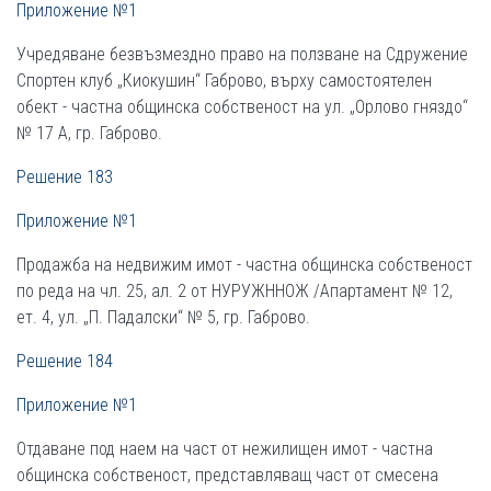
Приложение №1
Учредяване безвъзмездно право на ползване на Сдружение
Спортен клуб „Киокушин“ Габрово, върху самостоятелен
обект - частна общинска собственост на ул. „Орлово гняздо“
№ 17 А, гр. Габрово.
Решение 183
Приложение №1
Продажба на недвижим имот - частна общинска собственост
по реда на чл. 25, ал. 2 от НУРУЖННОЖ /Апартамент № 12,
ет. 4, ул. „П. Падалски“ № 5, гр. Габрово.
Решение 184
Приложение №1
Отдаване под наем на част от нежилищен имот - частна
общинска собственост, представляващ част от смесена