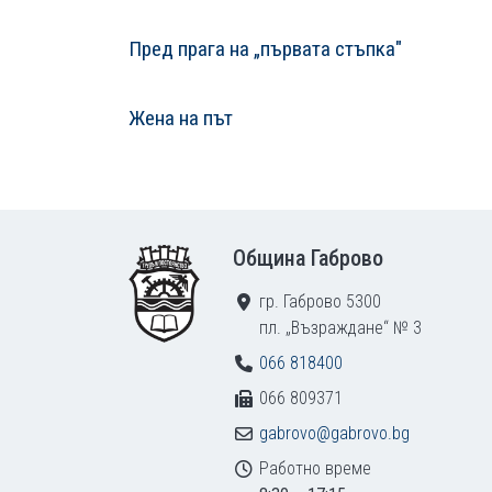
Пред прага на „първата стъпка"
Жена на път
Footer
Община Габрово
гр. Габрово 5300
пл. „Възраждане“ № 3
066 818400
066 809371
gabrovo@gabrovo.bg
Работно време