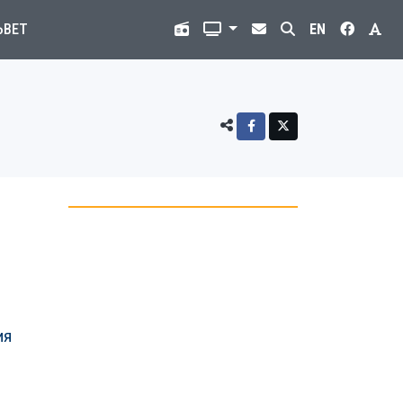
ЪВЕТ
EN
ия