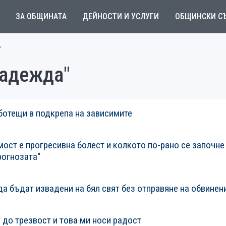
ЗА ОБЩИНАТА
ДЕЙНОСТИ И УСЛУГИ
ОБЩИНСКИ С
"
надежда"
ботещи в подкрепа на зависимите
ост е прогресивна болест и колкото по-рано се започне
рогнозата“
да бъдат извадени на бял свят без отправяне на обвинен
 до трезвост и това ми носи радост