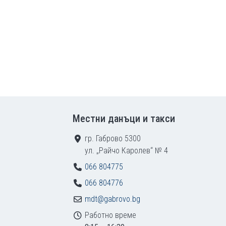
Местни данъци и такси
гр. Габрово 5300
ул. „Райчо Каролев“ № 4
066 804775
066 804776
mdt@gabrovo.bg
Работно време