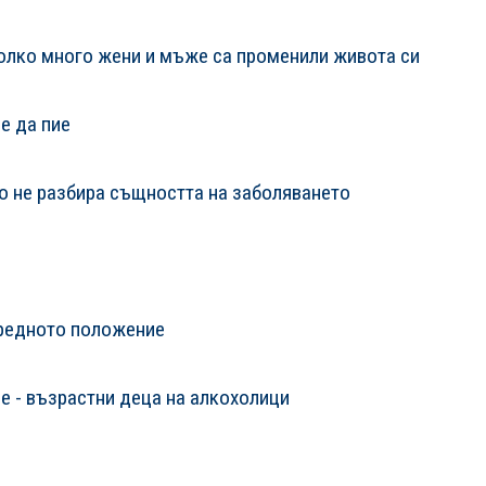
олко много жени и мъже са променили живота си
е да пие
 не разбира същността на заболяването
нредното положение
 - възрастни деца на алкохолици