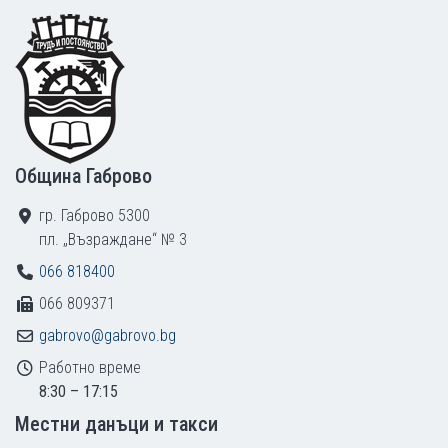
Footer
Община Габрово
гр. Габрово 5300
пл. „Възраждане“ № 3
066 818400
066 809371
gabrovo@gabrovo.bg
Работно време
8:30 – 17:15
Местни данъци и такси