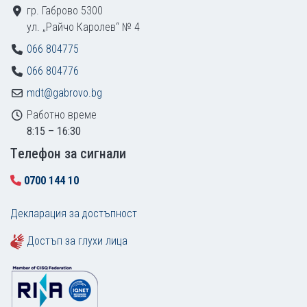
гр. Габрово 5300
ул. „Райчо Каролев“ № 4
066 804775
066 804776
mdt@gabrovo.bg
Работно време
8:15 – 16:30
Tелефон за сигнали
0700 144 10
Декларация за достъпност
Достъп за глухи лица