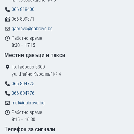
066 818400
066 809371
gabrovo@gabrovo.bg
Работно време
8:30 – 17:15
Местни данъци и такси
гр. Габрово 5300
ул. „Райчо Каролев“ № 4
066 804775
066 804776
mdt@gabrovo.bg
Работно време
8:15 – 16:30
Tелефон за сигнали