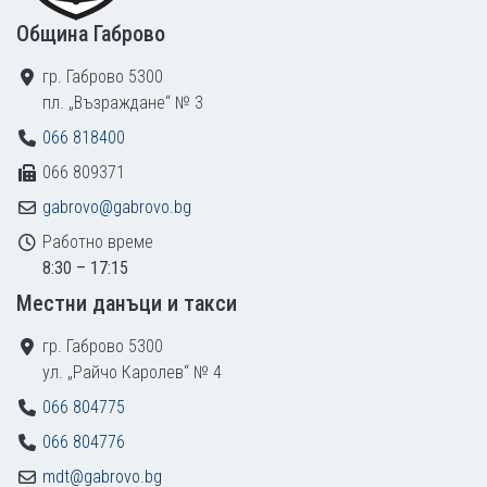
Община Габрово
гр. Габрово 5300
пл. „Възраждане“ № 3
066 818400
066 809371
gabrovo@gabrovo.bg
Работно време
8:30 – 17:15
Местни данъци и такси
гр. Габрово 5300
ул. „Райчо Каролев“ № 4
066 804775
066 804776
mdt@gabrovo.bg