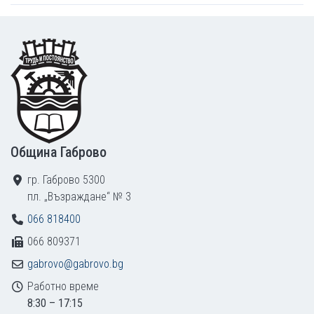
Footer
Община Габрово
гр. Габрово 5300
пл. „Възраждане“ № 3
066 818400
066 809371
gabrovo@gabrovo.bg
Работно време
8:30 – 17:15