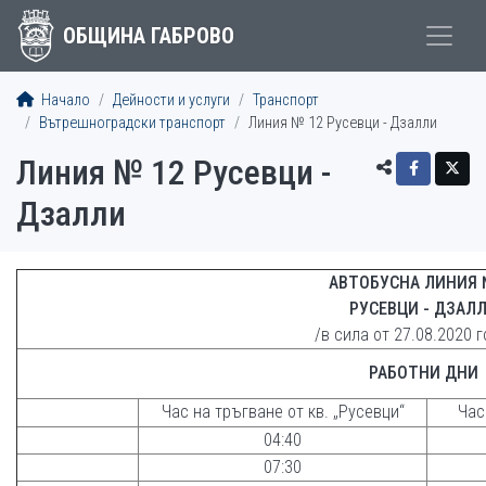
ОБЩИНА ГАБРОВО
Начало
Дейности и услуги
Транспорт
Вътрешноградски транспорт
Линия № 12 Русевци - Дзалли
Линия № 12 Русевци -
Дзалли
АВТОБУСНА ЛИНИЯ
РУСЕВЦИ - ДЗАЛ
/в сила от 27.08.2020 
РАБОТНИ ДНИ
Час на тръгване от кв. „Русевци“
Час
04:40
07:30