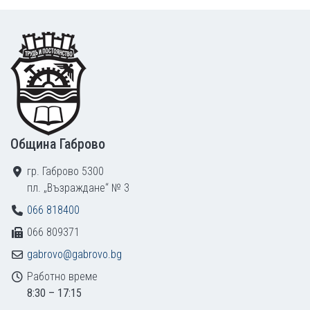
Footer
Община Габрово
гр. Габрово 5300
пл. „Възраждане“ № 3
066 818400
066 809371
gabrovo@gabrovo.bg
Работно време
8:30 – 17:15