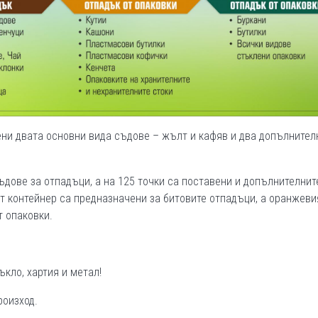
ени двата основни вида съдове – жълт и кафяв и два допълнител
съдове за отпадъци, а на 125 точки са поставени и допълнителнит
т контейнер са предназначени за битовите отпадъци, а оранжеви
т опаковки.
ъкло, хартия и метал!
роизход.