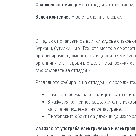
Оранжев контейнер
– за отпадъци от хартиени,
Зелен контейнер
– за стъклени опаковки.
Отпадък от опаковки са всички видове опаковки 
буркани, бутилки и др. Тяхното място е съотве
организираме в домовете си и да отделяме био
органичните отпадъци в отделен съд, всички ос
със съдовете за отпадъци.
Разделното събиране на отпадъци е задължите
Намалете обема на отпадъците като сгънет
В кафявия контейнер задължително изхвър
като те не подлежат на сепариране.
Търговските обекти са длъжни да изхвърл
Излязло от употреба електрическо и електрон
електронен адрес: order@makmetal.eu (всеки раб