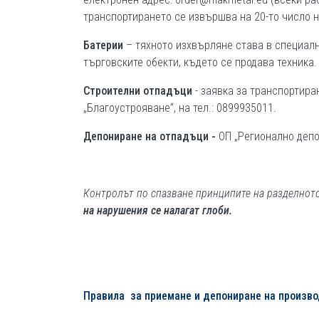
транспортирането се извършва на 20-то число н
Батерии
– тяхното изхвърляне става в специалн
търговските обекти, където се продава техника.
Строителни отпадъци
- заявка за транспортира
„Благоустрояване“, на тел.: 0899935011.
Депониране на отпадъци -
ОП „Регионално депо
Контролът по спазване принципите на разделнот
на нарушения се налагат глоби.
Правила за приемане и депониране на произв