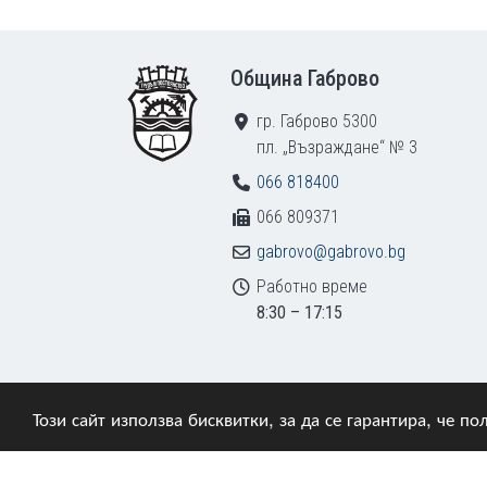
Footer
Община Габрово
гр. Габрово 5300
пл. „Възраждане“ № 3
066 818400
066 809371
gabrovo@gabrovo.bg
Работно време
8:30 – 17:15
Този сайт използва бисквитки, за да се гарантира, че 
© 2009–2026 Община Габрово. Всички права зап