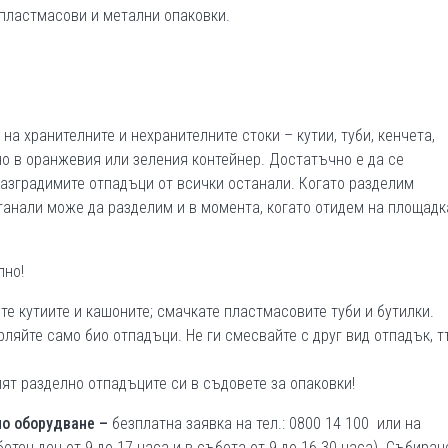
 пластмасови и метални опаковки.
на хранителните и нехранителните стоки – кутии, туби, кенчета,
тно в оранжевия или зеления контейнер. Достатъчно е да се
разградимите отпадъци от всички останали. Когато разделим
танали може да разделим и в момента, когато отидем на площадк
лно!
е кутиите и кашоните; смачкате пластмасовите туби и бутилки.
ляйте само био отпадъци. Не ги смесвайте с друг вид отпадък, т
ят разделно отпадъците си в съдовете за опаковки!
но оборудване –
безплатна заявка на тел.: 0800 14 100 или на
отен ден от 9 до 17 часа и в събота от 9 до 16.30 часа). Събиран