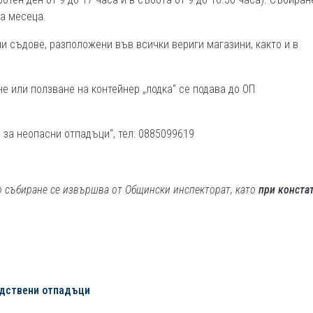
а месеца.
и съдове, разположени във всички вериги магазини, както и в
не или ползване на контейнер „лодка“ се подава до ОП
 за неопасни отпадъци“, тел: 0885099619
о събиране се извършва от Общински инспекторат, като
при конста
одствени отпадъци