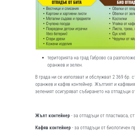
територията на град Габрово са разполож
оранжев и зелен.
В града ни се използват и обслужват 2 369 бр. 
оранжев и кафяв контейнер. Жълтият и кафявия
зеленият осигуряват събирането на отпадъци о
Жълт контейнер
- за отпадъци от пластмаса, ст
Кафяв контейнер
- за отпадъци от биологичен п