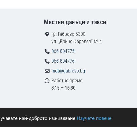
Местни данъци и такси
гр. Габрово 5300
ул. „Райчо Каролев“ № 4
066 804775
066 804776
mdt@gabrovo.bg
Работно време
8:15 – 16:30
получавате най-доброто изживяване
Научете повече
азени.