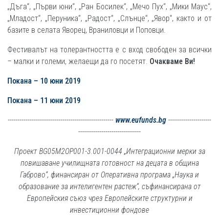
„Дъга“, „Първи юни“, „Ран Босилек“, „Мечо Пух“, „Мики Маус“,
„Младост“, „Перуника“, „Радост“, „Слънце“, „Явор“, както и от
базите в селата Яворец, Враниловци и Поповци.
Фестивалът на толерантността е с вход свободен за всички
– малки и големи, желаещи да го посетят.
Очакваме Ви!
Покана – 10 юни 2019
Покана – 11 юни 2019
----------------------------------
---
-----------------
www.eufunds.bg
----------------------
--------------------------------
Проект BG05M2OP001-3.001-0044 „Интеграционни мерки за
повишаване училищната готовност на децата в община
Габрово“, финансиран от Оперативна програма „Наука и
образование за интелигентен растеж“, съфинансирана от
Европейския съюз чрез Европейските структурни и
инвестиционни фондове