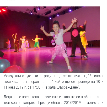
Малчугани от детските градини ще се включат в „Общински
фестивал на толерантността“, който ще се проведе на 10 и
11 юни 2019 г. от 17:30 ч. в зала „Възраждане“.
Децата ще представят наученото и таланта си в областта на
театъра и танците. През учебната 2018/2019 г. артисти и