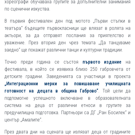
хореографи обучаваха групите за допълнителни занимания
по сценични изкуства.
В първия фестивален ден под мотото „Първи стъпки в
театъра“ бъдещите първокласници ще влязат в ролята на
актьори, за да отправят послания за приятелство и
уважение. През втория ден чрез темата „Да танцуваме
заедно“ ще покажат различни танци и културни традиции.
Точно преди година се състоя
първото издание
на
фестивала, в който се изявиха близо 250 габровчета от
детските градини. Заведенията са участници в проекта
„Интеграционни мерки за повишаване училищната
готовност на децата в община Габрово“
. Той цели да
подпомогне успешното включване в образователната
система на деца от различни етноси в групите за
предучилищна подготовка. Партньори са ДГ „Ран Босилек“ и
център „Амалипе“.
През двата дни на сцената ще излязат деца от градините