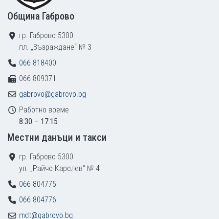
Община Габрово
гр. Габрово 5300
пл. „Възраждане“ № 3
066 818400
066 809371
gabrovo@gabrovo.bg
Работно време
8:30 – 17:15
Местни данъци и такси
гр. Габрово 5300
ул. „Райчо Каролев“ № 4
066 804775
066 804776
mdt@gabrovo.bg