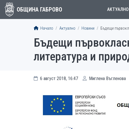
ОБЩИНА ГАБРОВО
АКТУАЛНО
Начало
Актуално
Новини
Бъдещи първокла
Бъдещи първокласн
литература и приро
6 август 2018, 16:47
Миглена Въгленова