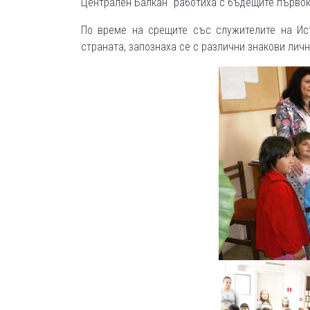
Централен Балкан“ работиха с бъдещите първок
По време на срещите със служителите на Ист
страната, запознаха се с различни знакови личн