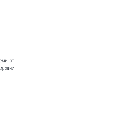
еми от
риродни