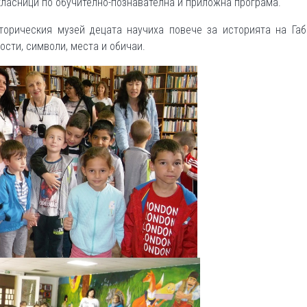
ласници по обучително-познавателна и приложна програма.
орическия музей децата научиха повече за историята на Габ
ости, символи, места и обичаи.