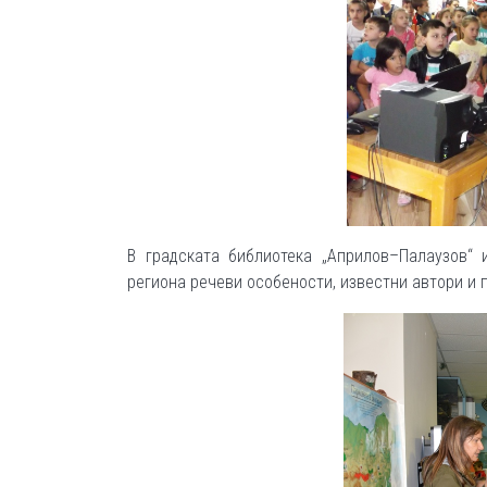
В градската библиотека „Априлов–Палаузов“ 
региона речеви особености, известни автори и 