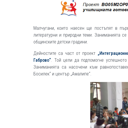
Малчугани, които наесен ще постъпят в първ
литературни и природни теми. Заниманията се 
общинските детски градини.
Дейностите са част от проект
„Интеграционн
Габрово“
. Той цели да подпомогне успешното
Заниманията са насочени към равнопоставен
Босилек“ и център „Амалипе“.