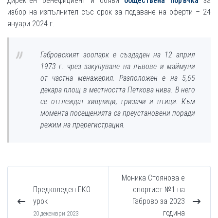
директен бенефициент и обяви
обществена поръчка
за
избор на изпълнител със срок за подаване на оферти – 24
януари 2024 г.
Габровският зоопарк е създаден на 12 април
1973 г. чрез закупуване на лъвове и маймуни
от частна менажерия. Разположен е на 5,65
декара площ в местността Петкова нива. В него
се отглеждат хищници, гризачи и птици. Към
момента посещенията са преустановени поради
режим на пререгистрация.
Моника Стоянова е
Предколеден ЕКО
спортист №1 на
урок
Габрово за 2023
година
20 декември 2023