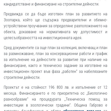
кандидатстване и финансиране на строителни дейности.
Предвижда се да бъде изготвен план за развитието на
Зоопарка, който ще съдържа предварителни и обемно-
устройствени проучвания за определяне разположението на
обекта, доказване на нормативната му допустимост и
целесъобразността на инвестиционната идея.
Сред документите са още план за колекция, включващ и план
за размножаване, план за консервационни работи и график
за изпълнение на дейностите за развитие при наличие на
финансиране, както и техническо задание за изготвяне на
инвестиционен проект във фаза „работен“ за набелязаните
строителни дейности.
Проектът е на стойност 196 800 лв. и изпълнение от 12
месеца. Финансирането е по приоритетна ос „Биологично
разнообразие“ на процедурата „Техническа помощ за
инвестиции в зоологически градини“. Община Габрово е