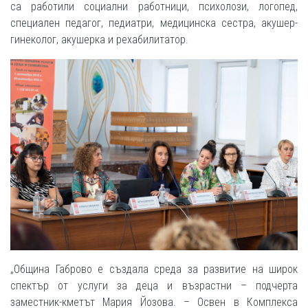
са работили социални работници, психолози, логопед,
специален педагог, педиатри, медицинска сестра, акушер-
гинеколог, акушерка и рехабилитатор.
„Община Габрово е създала среда за развитие на широк
спектър от услуги за деца и възрастни – подчерта
заместник-кметът Мария Йозова. – Освен в Комплекса