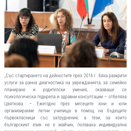
„Със стартирането на дейностите през 2016 г. бяха разкрити
услуги за ранна диагностика на уврежданията, за семейно
планиране и родителски умения, оказваше се
психологическа подкрепа и здравни консултации – отбеляза
Цвяткова. – Ежегодно през месеците юни и юли
организирахме летни училища в помощ на бъдещите
първокласници със затруднения, а тези, за които
българският език не е майчин, ползваха индивидуална