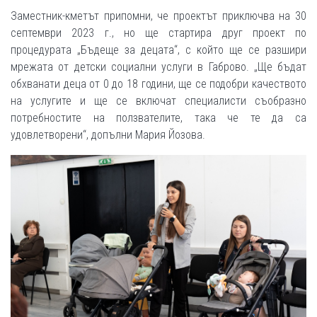
Заместник-кметът припомни, че проектът приключва на 30
септември 2023 г., но ще стартира друг проект по
процедурата „Бъдеще за децата“, с който ще се разшири
мрежата от детски социални услуги в Габрово. „Ще бъдат
обхванати деца от 0 до 18 години, ще се подобри качеството
на услугите и ще се включат специалисти съобразно
потребностите на ползвателите, така че те да са
удовлетворени“, допълни Мария Йозова.