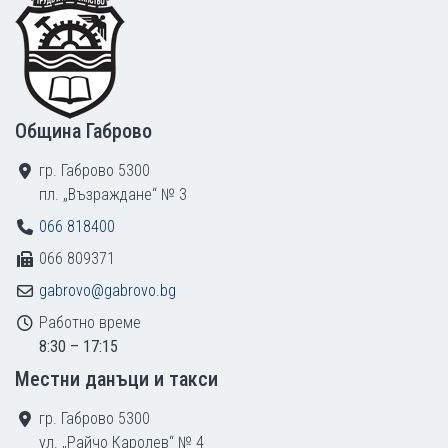
Община Габрово
гр. Габрово 5300
пл. „Възраждане“ № 3
066 818400
066 809371
gabrovo@gabrovo.bg
Работно време
8:30 – 17:15
Местни данъци и такси
гр. Габрово 5300
ул. „Райчо Каролев“ № 4