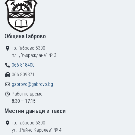
Община Габрово
гр. Габрово 5300
пл. „Възраждане“ № 3
066 818400
066 809371
gabrovo@gabrovo.bg
Работно време
8:30 – 17:15
Местни данъци и такси
гр. Габрово 5300
ул. „Райчо Каролев“ № 4