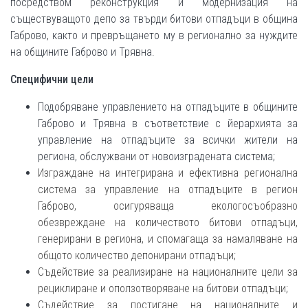
посредством реконструкция и модернизация на
съществуващото депо за твърди битови отпадъци в община
Габрово, както и превръщането му в регионално за нуждите
на общините Габрово и Трявна.
Специфични цели
Подобряване управлението на отпадъците в общините
Габрово и Трявна в съответствие с йерархията за
управление на отпадъците за всички жители на
региона, обслужвани от новоизградената система;
Изграждане на интегрирана и ефективна регионална
система за управление на отпадъците в регион
Габрово, осигуряваща екологосъобразно
обезвреждане на количеството битови отпадъци,
генерирани в региона, и спомагаща за намаляване на
общото количество депонирани отпадъци;
Съдействие за реализиране на националните цели за
рециклиране и оползотворяване на битови отпадъци;
Съдействие за постигане на националните и