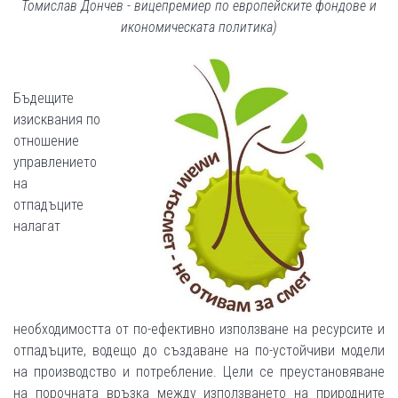
Томислав Дончев - вицепремиер по европейските фондове и
икономическата политика)
Бъдещите
изисквания по
отношение
управлението
на
отпадъците
налагат
необходимостта от по-ефективно използване на ресурсите и
отпадъците, водещо до създаване на по-устойчиви модели
на производство и потребление. Цели се преустановяване
на порочната връзка между използването на природните