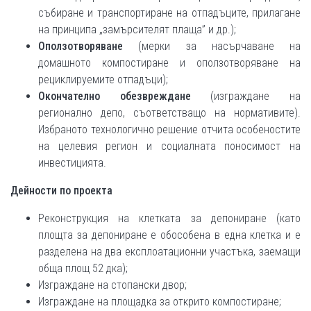
събиране и транспортиране на отпадъците, прилагане
на принципа „замърсителят плаща” и др.);
Оползотворяване
(мерки за насърчаване на
домашното компостиране и оползотворяване на
рециклируемите отпадъци);
Окончателно обезвреждане
(изграждане на
регионално депо, съответстващо на нормативите).
Избраното технологично решение отчита особеностите
на целевия регион и социалната поносимост на
инвестицията.
Дейности по проекта
Реконструкция на клетката за депониране (като
площта за депониране е обособена в една клетка и е
разделена на два експлоатационни участъка, заемащи
обща площ 52 дка);
Изграждане на стопански двор;
Изграждане на площадка за открито компостиране;