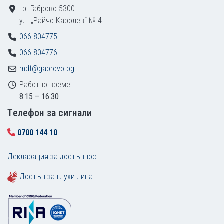
гр. Габрово 5300
ул. „Райчо Каролев“ № 4
066 804775
066 804776
mdt@gabrovo.bg
Работно време
8:15 – 16:30
Tелефон за сигнали
0700 144 10
Декларация за достъпност
Достъп за глухи лица