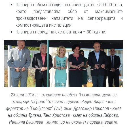
Планиран обем на годишно производство - 50 000 тона,
който представлява сбор от максималните
производствени капацитети на сепариращата и
компостиращата инсталация;
Планиран период на експлоатация – 30 години.
23 юли 2015 г. - откриване на обект "Регионално депо за
отпадъци Габрово" (от ляво надясно: Видьо Видев - изп.
директор на "Екобулсорт" ЕАД, инж. Драгомир Николов - кмет
на община Трявна, Таня Христова - кмет на община Габрово,
Ивелина Василева - министър на околната среда и водите,