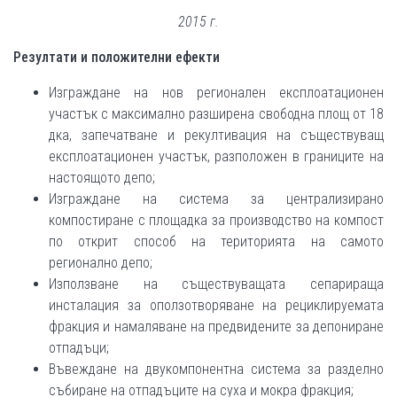
2015 г.
Резултати и положителни ефекти
Изграждане на нов регионален експлоатационен
участък с максимално разширена свободна площ от 18
дка, запечатване и рекултивация на съществуващ
експлоатационен участък, разположен в границите на
настоящото депо;
Изграждане на система за централизирано
компостиране с площадка за производство на компост
по открит способ на територията на самото
регионално депо;
Използване на съществуващата сепарираща
инсталация за оползотворяване на рециклируемата
фракция и намаляване на предвидените за депониране
отпадъци;
Въвеждане на двукомпонентна система за разделно
събиране на отпадъците на суха и мокра фракция;