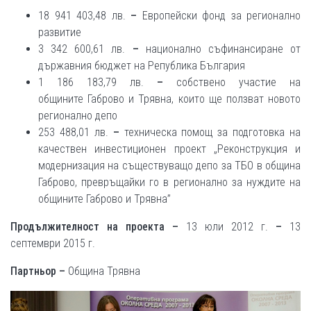
18 941 403,48 лв.
–
Европейски фонд за регионално
развитие
3 342 600,61 лв.
–
национално съфинансиране от
държавния бюджет на Република България
1 186 183,79 лв.
–
собствено участие на
общините Габрово и Трявна, които ще ползват новото
регионално депо
253 488,01 лв.
–
техническа помощ за подготовка на
качествен инвестиционен проект „Реконструкция и
модернизация на съществуващо депо за ТБО в община
Габрово, превръщайки го в регионално за нуждите на
общините Габрово и Трявна”
Продължителност на проекта
–
13 юли 2012 г.
–
13
септември 2015 г.
Партньор –
Община Трявна