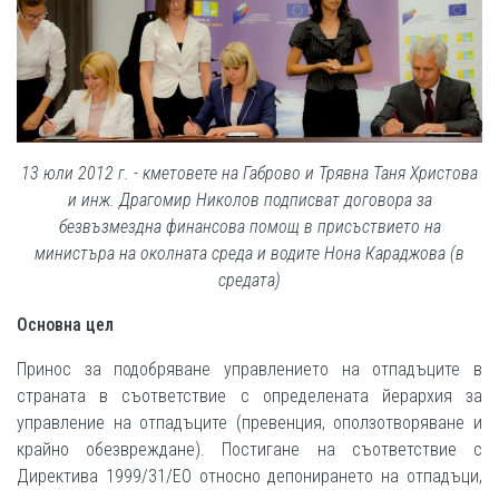
13 юли 2012 г. - кметовете на Габрово и Трявна Таня Христова
и инж. Драгомир Николов подписват договора за
безвъзмездна финансова помощ в присъствието на
министъра на околната среда и водите Нона Караджова (в
средата)
Основна цел
Принос за подобряване управлението на отпадъците в
страната в съответствие с определената йерархия за
управление на отпадъците (превенция, оползотворяване и
крайно обезвреждане). Постигане на съответствие с
Директива 1999/31/ЕО относно депонирането на отпадъци,