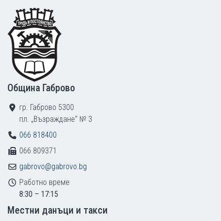
Footer
Община Габрово
гр. Габрово 5300
пл. „Възраждане“ № 3
066 818400
066 809371
gabrovo@gabrovo.bg
Работно време
8:30 – 17:15
Местни данъци и такси