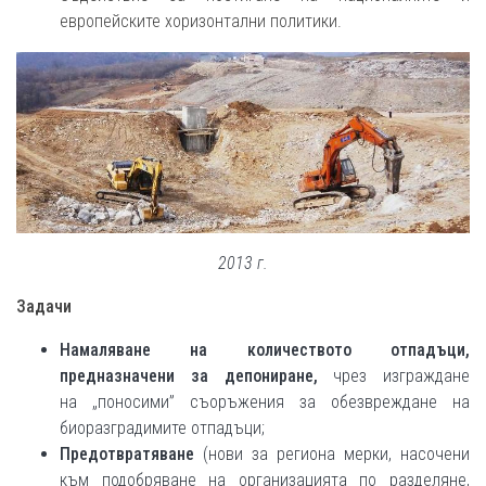
европейските хоризонтални политики.
2013 г.
Задачи
Намаляване на количеството отпадъци,
предназначени за депониране,
чрез изграждане
на „поносими” съоръжения за обезвреждане на
биоразградимите отпадъци;
Предотвратяване
(нови за региона мерки, насочени
към подобряване на организацията по разделяне,