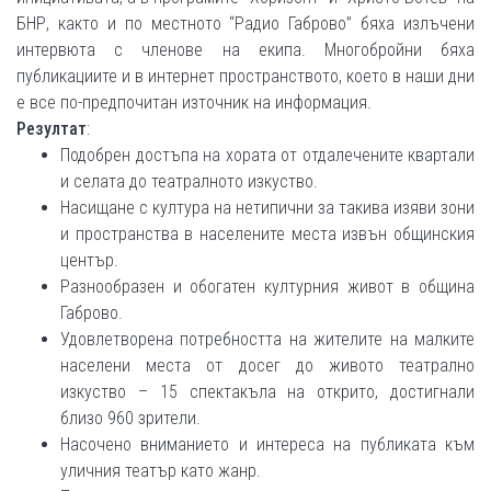
БНР, както и по местното “Радио Габрово” бяха излъчени
интервюта с членове на екипа. Многобройни бяха
публикациите и в интернет пространството, което в наши дни
е все по-предпочитан източник на информация.
Резултат
:
Подобрен достъпа на хората от отдалечените квартали
и селата до театралното изкуство.
Насищане с култура на нетипични за такива изяви зони
и пространства в населените места извън общинския
център.
Разнообразен и обогатен културния живот в община
Габрово.
Удовлетворена потребността на жителите на малките
населени места от досег до живото театрално
изкуство – 15 спектакъла на открито, достигнали
близо 960 зрители.
Насочено вниманието и интереса на публиката към
уличния театър като жанр.