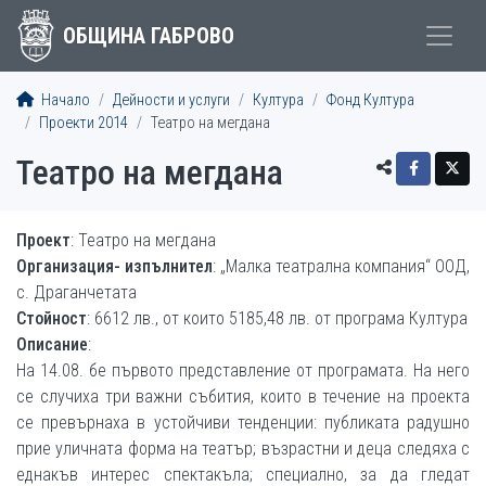
ОБЩИНА ГАБРОВО
Начало
Дейности и услуги
Култура
Фонд Култура
Проекти 2014
Театро на мегдана
Театро на мегдана
Проект
: Театро на мегдана
Организация- изпълнител
: „Малка театрална компания“ ООД,
с. Драганчетата
Стойност
: 6612 лв., от които 5185,48 лв. от програма Култура
Описание
:
На 14.08. бе първото представление от програмата. На него
се случиха три важни събития, които в течение на проекта
се превърнаха в устойчиви тенденции: публиката радушно
прие уличната форма на театър; възрастни и деца следяха с
еднакъв интерес спектакъла; специално, за да гледат