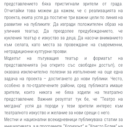
представлението бяха пристигнали зрители от града.
Отчитайки това можем да кажем, че с реализацията на
проекта, екипа успя да постигне три важни цели по линия на
развитие на публиките: Да изгради положителен образ на
уличния театър; Да преодолее предубеждението, че
кукления театър е изкуство за деца; Да насочи вниманието
към селата, като места за провеждане на съвременни,
нетрадиционни културни прояви.
Моделът на пътуващия театър и форматът на
представленията (на открито със свободен достъп), се
оказаха изключително полезни за изпълнение на още една
задача на проекта – достигането до нови публики. Често,
особено в по-отдалечените райони, сред публиката имаше
зрители, които никога не бяха ходили на театрално
представление. Важния резултат тук бе, че “Театро на
мегдана” успя да породи у тези зрители интерес към
театралното изкуство и желание за нови срещи с него.
Местни и национални всекидневници публикуваха статии за
инициативата, а в програмите “Хоризонт” и “Христо Ботев” на