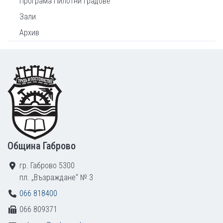
Програма Пилотни градове
Зали
Архив
Footer
Община Габрово
гр. Габрово 5300
пл. „Възраждане“ № 3
066 818400
066 809371