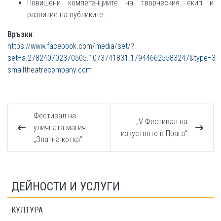
Повишени компетенциите на творческия екип и
развитие на публиките.
Връзки
:
https://www.facebook.com/media/set/?
set=a.278240702370505.1073741831.179446625583247&type=3
smalltheatrecompany.com
Фестивал на
„V Фестивал на
уличната магия
изкуството в Прага”
„Златна котка“
ДЕЙНОСТИ И УСЛУГИ
КУЛТУРА