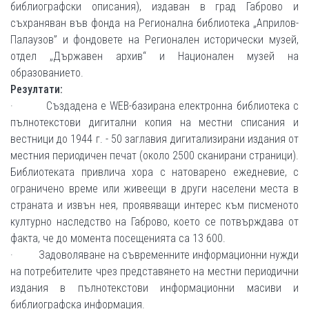
библиографски описания), издаван в град Габрово и
съхраняван във фонда на Регионална библиотека „Априлов-
Палаузов” и фондовете на Регионален исторически музей,
отдел „Държавен архив“ и Национален музей на
образованието.
Резултати:
· Създадена е WEB-базирана електронна библиотека с
пълнотекстови дигитални копия на местни списания и
вестници до 1944 г. - 50 заглавия дигитализирани издания от
местния периодичен печат (около 2500 сканирани страници).
Библиотеката привлича хора с натоварено ежедневие, с
ограничено време или живеещи в други населени места в
страната и извън нея, проявяващи интерес към писменото
културно наследство на Габрово, което се потвърждава от
факта, че до момента посещенията са 13 600.
· Задоволяване на съвременните информационни нужди
на потребителите чрез представянето на местни периодични
издания в пълнотекстови информационни масиви и
библиографска информация.