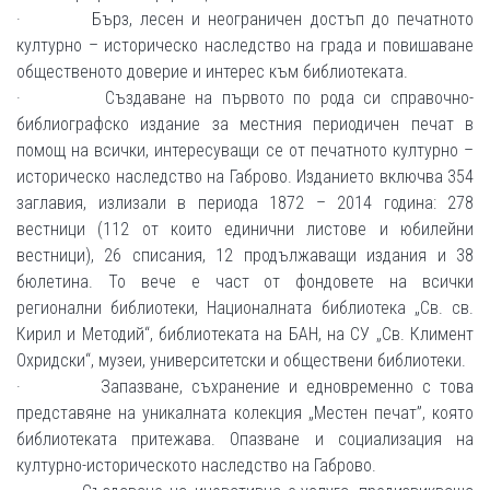
· Бърз, лесен и неограничен достъп до печатното
културно – историческо наследство на града и повишаване
общественото доверие и интерес към библиотеката.
· Създаване на първото по рода си справочно-
библиографско издание за местния периодичен печат в
помощ на всички, интересуващи се от печатното културно –
историческо наследство на Габрово. Изданието включва 354
заглавия, излизали в периода 1872 – 2014 година: 278
вестници (112 от които единични листове и юбилейни
вестници), 26 списания, 12 продължаващи издания и 38
бюлетина. То вече е част от фондовете на всички
регионални библиотеки, Националната библиотека „Св. св.
Кирил и Методий“, библиотеката на БАН, на СУ „Св. Климент
Охридски“, музеи, университетски и обществени библиотеки.
· Запазване, съхранение и едновременно с това
представяне на уникалната колекция „Местен печат”, която
библиотеката притежава. Опазване и социализация на
културно-историческото наследство на Габрово.