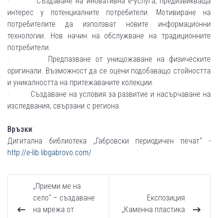
· Създаване на иновативна е-услуга, предизвикваща
интерес у потенциалните потребители. Мотивиране на
потребителите да използват новите информационни
технологии. Нов начин на обслужване на традиционните
потребители.
· Предпазване от унищожаване на физическите
оригинали. Възможност да се оцени подобаващо стойността
и уникалността на притежаваните колекции.
· Създаване на условия за развитие и насърчаване на
изследвания, свързани с региона.
Връзки
:
Дигитална библиотека „Габровски периодичен печат“ -
http://e-lib.libgabrovo.com/
„Приеми ме на
село“ – създаване
Експозиция
на мрежа от
„Каменна пластика