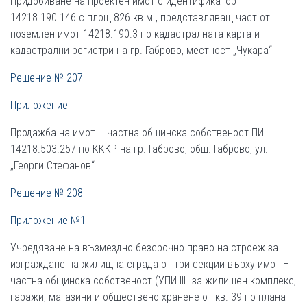
Придобиване на проектен имот с идентификатор
14218.190.146 с площ 826 кв.м., представляващ част от
поземлен имот 14218.190.3 по кадастралната карта и
кадастрални регистри на гр. Габрово, местност „Чукара“
Решение № 207
Приложение
Продажба на имот – частна общинска собственост ПИ
14218.503.257 по КККР на гр. Габрово, общ. Габрово, ул.
„Георги Стефанов“
Решение № 208
Приложение №1
Учредяване на възмездно безсрочно право на строеж за
изграждане на жилищна сграда от три секции върху имот –
частна общинска собственост (УПИ ІІІ–за жилищен комплекс,
гаражи, магазини и обществено хранене от кв. 39 по плана