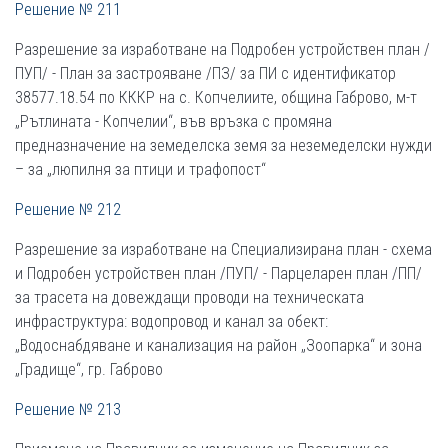
Решение № 211
Разрешение за изработване на Подробен устройствен план /
ПУП/ - План за застрояване /ПЗ/ за ПИ с идентификатор
38577.18.54 по КККР на с. Копчелиите, община Габрово, м-т
„Рътлината - Копчелии“, във връзка с промяна
предназначение на земеделска земя за неземеделски нужди
– за „люпилня за птици и трафопост“
Решение № 212
Разрешение за изработване на Специализирана план - схема
и Подробен устройствен план /ПУП/ - Парцеларен план /ПП/
за трасета на довеждащи проводи на техническата
инфраструктура: водопровод и канал за обект:
„Водоснабдяване и канализация на район „Зоопарка“ и зона
„Градище“, гр. Габрово
Решение № 213