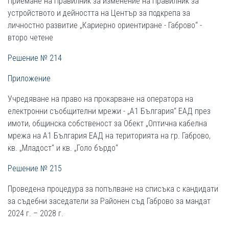
Приемане на Правилник за изменение на Правилник за
устройството и дейността на Център за подкрепа за
личностно развитие „Кариерно ориентиране - Габрово“ -
второ четене
Решение № 214
Приложение
Учредяване на право на прокарване на оператора на
електронни съобщителни мрежи - „А1 България“ ЕАД през
имоти, общинска собственост за Обект „Оптична кабелна
мрежа на А1 България ЕАД на територията на гр. Габрово,
кв. „Младост“ и кв. „Голо бърдо“
Решение № 215
Проведена процедура за попълване на списъка с кандидати
за съдебни заседатели за Районен съд Габрово за мандат
2024 г. – 2028 г.