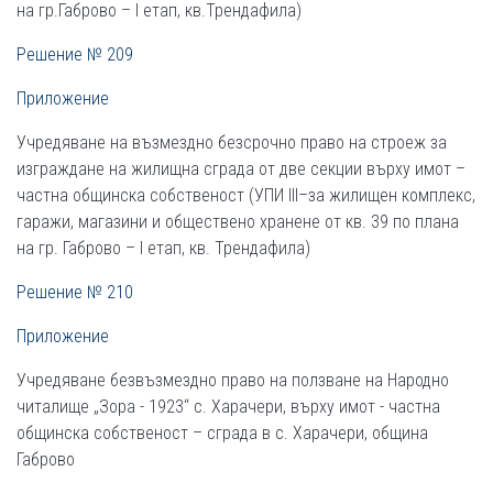
на гр.Габрово – І етап, кв.Трендафила)
Решение № 209
Приложение
Учредяване на възмездно безсрочно право на строеж за
изграждане на жилищна сграда от две секции върху имот –
частна общинска собственост (УПИ ІІІ–за жилищен комплекс,
гаражи, магазини и обществено хранене от кв. 39 по плана
на гр. Габрово – І етап, кв. Трендафила)
Решение № 210
Приложение
Учредяване безвъзмездно право на ползване на Народно
читалище „Зора - 1923“ с. Харачери, върху имот - частна
общинска собственост – сграда в с. Харачери, община
Габрово