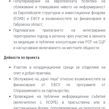
Популяризиране на европейската политика на
сближаване и повишаване нивото на информираност
за Европейските структурни и инвестиционни фондове
(ЕСИФ) и ЕФСУ и възможностите за финансиране в
Габровска област;
Подпомагане прилагането на интегрирания
териториален подход в региона чрез участие в звената
за медиации и публични консултации към РСР на СЦР
и насърчаване включването на местните общности.
Дейности по проекта
Участие в координационни срещи за споделяне на
опит и добри практики;
Обслужване на „едно гише“ относно възможностите за
финансиране от ЕФСУ по програмите от
Споразумението за партньорство;
Провеждане на публични информационни събития
(включително с НСОРБ) в присъствена или в
дистанционна форма, популяризиране на резултати по