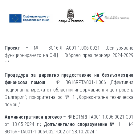
Проект
– № BG16RFTA001-1.006-0021 „Осигуряване
функционирането на ОИЦ – Габрово през периода 2024-2029
г.“
Процедура за директно предоставяне на безвъзмездна
финансова помощ
– № BG16RFTA001-1.006 „Ефективна
национална мрежа от областни информационни центрове в
България“; приоритетна ос № 1 „Хоризонтална техническа
помощ“
Административен договор
– № BG16RFTA001-1.006-0021-C01
от 13.05.2024 г.;
Допълнително споразумение № 1
– №
BG16RFTA001-1.006-0021-C02 от 28.10.2024 г.