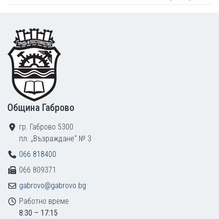
Footer
Община Габрово
гр. Габрово 5300
пл. „Възраждане“ № 3
066 818400
066 809371
gabrovo@gabrovo.bg
Работно време
8:30 – 17:15