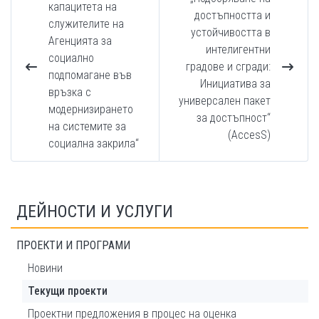
капацитета на
достъпността и
служителите на
устойчивостта в
Агенцията за
интелигентни
социално
градове и сгради:
подпомагане във
Инициатива за
връзка с
универсален пакет
модернизирането
за достъпност“
на системите за
(AccesS)
социална закрила“
ДЕЙНОСТИ И УСЛУГИ
ПРОЕКТИ И ПРОГРАМИ
Новини
Текущи проекти
Проектни предложения в процес на оценка