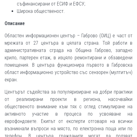
съфинансирани от ЕСИФ и ЕФСУ;
Широка общественост.
Описание
Областен информационен център – Габрово (ОИЦ) е част от
мрежата от 27 центъра в цялата страна. Той работи в
административната сграда на Община Габрово, западно
крило, партерен етаж, в изцяло ремонтирани и обзаведени
помещения. В центъра функционира първото в Габровска
област информационно устройство със сензорен (мултитъч)
екран.
Центърът съдейства за популяризиране на добри практики
от реализирани проекти в региона, насочвайки
общественото внимание към тях с оглед стимулиране на
активното участие в процеса по усвояване на
еврофондовете. Екипът от експерти отговаря на всички
възникнали въпроси на място, по електронна поща или по
телефон. В центъра гражданите могат да ползват