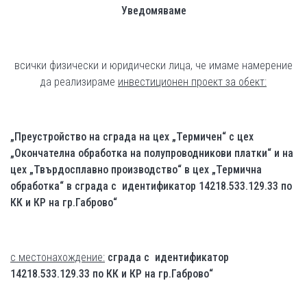
Уведомяваме
всички физически и юридически лица, че имаме намерение
да реализираме
инвестиционен проект за обект:
„Преустройство на сграда на цех „Термичен“ с цех
„Окончателна обработка на полупроводникови платки“ и на
цех „Твърдосплавно производство“ в цех „Термична
обработка“ в сграда с идентификатор 14218.533.129.33 по
КК и КР на гр.Габрово“
с местонахождение:
сграда с идентификатор
14218.533.129.33 по КК и КР на гр.Габрово“