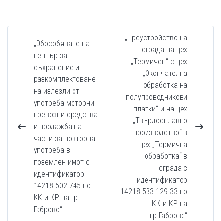
„Преустройство на
„Обособяване на
сграда на цех
център за
„Термичен“ с цех
съхранение и
„Окончателна
разкомплектоване
обработка на
на излезли от
полупроводникови
употреба моторни
платки“ и на цех
превозни средства
„Твърдосплавно
и продажба на
производство“ в
части за повторна
цех „Термична
употреба в
обработка“ в
поземлен имот с
сграда с
идентификатор
идентификатор
14218.502.745 по
14218.533.129.33 по
КК и КР на гр.
КК и КР на
Габрово“
гр.Габрово“