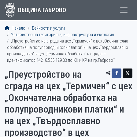
ОБЩИНА ГАБРОВО
Начало
Дейности и услуги
Устройство на територията, инфраструктура и екология
„Преустройство на сграда на цех „Термичен“ с цех „Окончателна
обработка на полупроводникови платки“ и на цех „Твърдосплавно
производство“ в цех „Термична обработка“ в сграда с
идентификатор 14218.533.129.33 по КК и КР на гр.Габрово“
„Преустройство на
сграда на цех „Термичен“ с цех
„Окончателна обработка на
полупроводникови платки“ и
на цех „Твърдосплавно
производство“ в цех