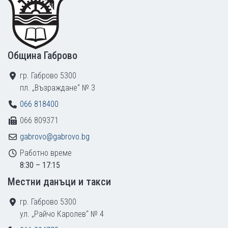
Община Габрово
гр. Габрово 5300
пл. „Възраждане“ № 3
066 818400
066 809371
gabrovo@gabrovo.bg
Работно време
8:30 – 17:15
Местни данъци и такси
гр. Габрово 5300
ул. „Райчо Каролев“ № 4