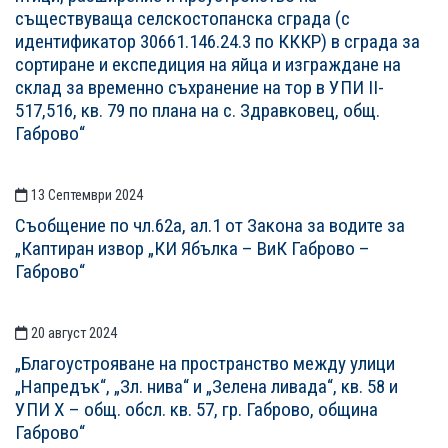
съществуваща селскостопанска сграда (с
идентификатор 30661.146.24.3 по КККР) в сграда за
сортиране и експедиция на яйца и изграждане на
склад за временно съхранение на тор в УПИ II-
517,516, кв. 79 по плана на с. Здравковец, общ.
Габрово“
13 Септември 2024
Съобщение по чл.62а, ал.1 от Закона за водите за
„Каптиран извор „КИ Ябълка – ВиК Габрово –
Габрово“
20 август 2024
„Благоустрояване на пространство между улици
„Напредък“, „Зл. нива“ и „Зелена ливада“, кв. 58 и
УПИ X – общ. обсл. кв. 57, гр. Габрово, община
Габрово“