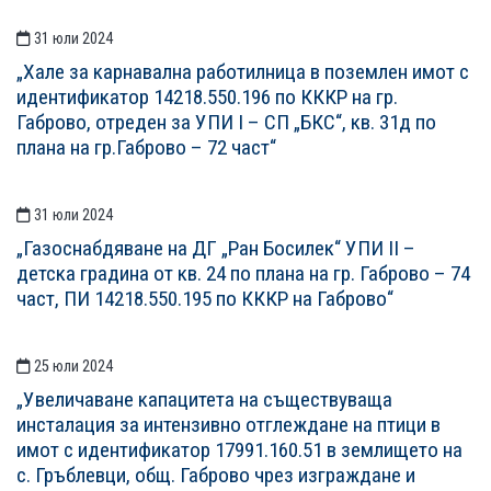
31 юли 2024
„Хале за карнавална работилница в поземлен имот с
идентификатор 14218.550.196 по КККР на гр.
Габрово, отреден за УПИ I – СП „БКС“, кв. 31д по
плана на гр.Габрово – 72 част“
31 юли 2024
„Газоснабдяване на ДГ „Ран Босилек“ УПИ II –
детска градина от кв. 24 по плана на гр. Габрово – 74
част, ПИ 14218.550.195 по КККР на Габрово“
25 юли 2024
„Увеличаване капацитета на съществуваща
инсталация за интензивно отглеждане на птици в
имот с идентификатор 17991.160.51 в землището на
с. Гръблевци, общ. Габрово чрез изграждане и