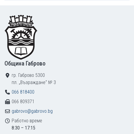
Footer
Община Габрово
гр. Габрово 5300
пл. „Възраждане“ № 3
066 818400
066 809371
gabrovo@gabrovo.bg
Работно време
8:30 – 17:15