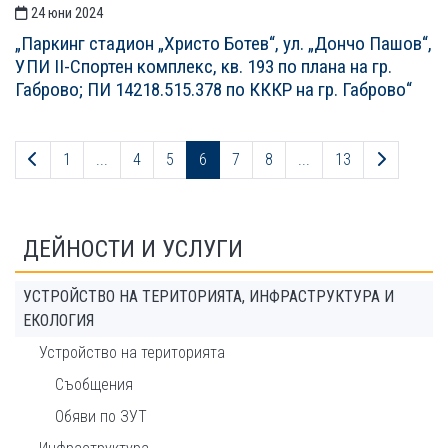
24 юни 2024
„Паркинг стадион „Христо Ботев“, ул. „Дончо Пашов“,
УПИ II-Спортен комплекс, кв. 193 по плана на гр.
Габрово; ПИ 14218.515.378 по КККР на гр. Габрово“
Предходна страница
Следващ
1
...
4
5
6
7
8
...
13
ДЕЙНОСТИ И УСЛУГИ
УСТРОЙСТВО НА ТЕРИТОРИЯТА, ИНФРАСТРУКТУРА И
ЕКОЛОГИЯ
Устройство на територията
Съобщения
Обяви по ЗУТ