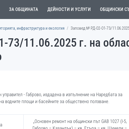
ЗА ОБЩИНАТА
ДЕЙНОСТИ И УСЛУГИ
ОБЩИНСКИ С
иторията, инфраструктура и екология
Заповед № РД-02-01-73/11.06.2025
-73/11.06.2025 г. на обла
о
н управител - Габрово, издадена в изпълнение на Наредбата за
на водните площи и басейните за обществено ползване.
„Основен ремонт на общински път GAB 1027 (I-5,
за
Габрово – Казанлък) – кв. Етъра – кв. Шумели –