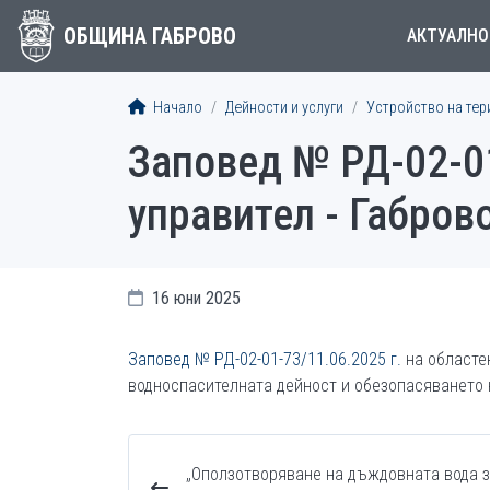
ОБЩИНА ГАБРОВО
АКТУАЛНО
Начало
Дейности и услуги
Устройство на тер
Заповед № РД-02-01
управител - Габров
16 юни 2025
Заповед № РД-02-01-73/11.06.2025 г.
на областе
водноспасителната дейност и обезопасяването 
„Oползотворяване на дъждовната вода 