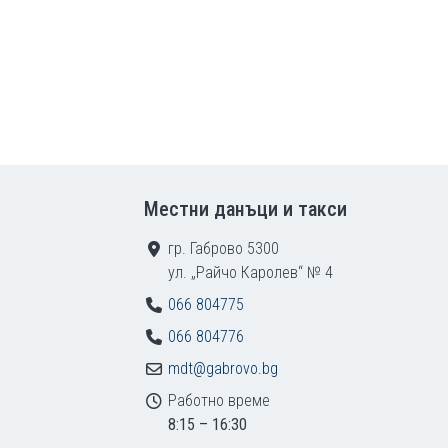
Местни данъци и такси
гр. Габрово 5300
ул. „Райчо Каролев“ № 4
066 804775
066 804776
mdt@gabrovo.bg
Работно време
8:15 – 16:30