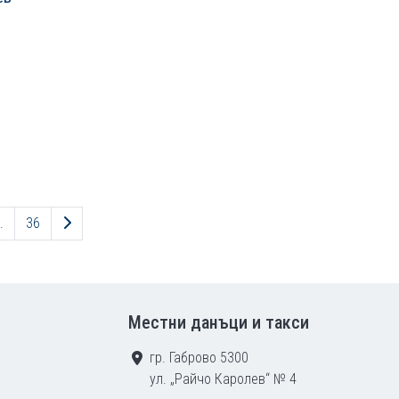
Следваща страница
.
36
Местни данъци и такси
гр. Габрово 5300
ул. „Райчо Каролев“ № 4