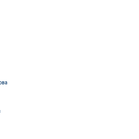
ова
в