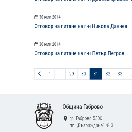
30 юли 2014
Отговор на питане на г-н Никола Данчев
30 юли 2014
Отговор на питане на г-н Петър Петров
Предходна страница
1
...
29
30
31
32
33
..
Footer
Община Габрово
гр. Габрово 5300
пл. „Възраждане“ № 3