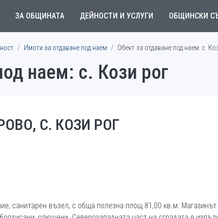
ЗА ОБЩИНАТА
ДЕЙНОСТИ И УСЛУГИ
ОБЩИНСКИ С
ност
Имоти за отдаване под наем
Обект за отдаване под наем: с. Ко
од наем: с. Кози рог
ОВО, С. КОЗИ РОГ
ие, санитарен възел, с обща полезна площ 81,00 кв.м. Магазинът 
о боядисани, олющени. Северозападната част на сградата е изпъл