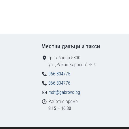
Местни данъци и такси
гр. Габрово 5300
ул. „Райчо Каролев“ № 4
066 804775
066 804776
mdt@gabrovo.bg
Работно време
8:15 – 16:30