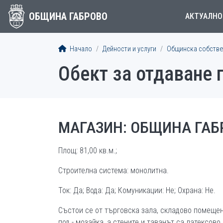
ОБЩИНА ГАБРОВО
АКТУАЛНО
Начало
Дейности и услуги
Общинска собстве
Обект за отдаване п
МАГАЗИН: ОБЩИНА ГАБР
Площ: 81,00 кв.м.;
Строителна система: монолитна.
Ток: Да; Вода: Да; Комуникации: Не; Охрана: Не.
Състои се от търговска зала, складово помещен
под - мозайка, а стените и таванът са латексов