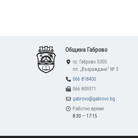
Footer
Община Габрово
гр. Габрово 5300
пл. „Възраждане“ № 3
066 818400
066 809371
gabrovo@gabrovo.bg
Работно време
8:30 – 17:15