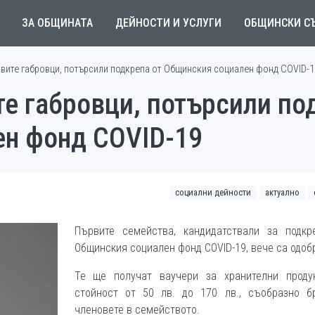
ЗА ОБЩИНАТА
ДЕЙНОСТИ И УСЛУГИ
ОБЩИНСКИ С
вите габровци, потърсили подкрепа от Общинския социален фонд COVID-1
е габровци, потърсили по
н фонд COVID-19
социални дейности
актуално
Първите семейства, кандидатствали за подкр
Общинския социален фонд COVID-19, вече са одоб
Те ще получат ваучери за хранителни проду
стойност от 50 лв. до 170 лв., съобразно б
членовете в семейството.