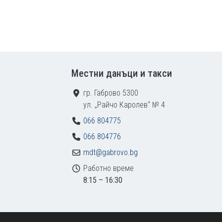
Местни данъци и такси
гр. Габрово 5300
ул. „Райчо Каролев“ № 4
066 804775
066 804776
mdt@gabrovo.bg
Работно време
8:15 – 16:30