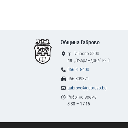
Footer
Община Габрово
гр. Габрово 5300
пл. „Възраждане“ № 3
066 818400
066 809371
gabrovo@gabrovo.bg
Работно време
8:30 – 17:15