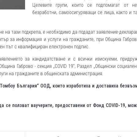
Целевите групи, които се подпомагат от не
безработни, самоосигуряващи се лица, както и т
е на тази подкрепа, е необходимо да подадат заявление-деклара
нтър за информация и услуги на гражданите, при Община Габров
ен път с квалифициран електронен подпис.
аявлението за кандидатстване и с всички изискуеми, придру
Община Габрово - секция „COVID 19“, Раздел „Общински социален
луги на гражданите в общинската администрация.
“Томбоу България” ООД, които изработиха и доставиха безвъз
да се ползват ваучерите, предоставени от Фонд COVID-19, мо