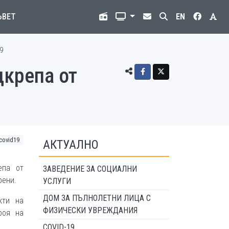
ЪВЕТ
EN
9
дкрепа от
covid19
АКТУАЛНО
епа от
ЗАВЕДЕНИЕ ЗА СОЦИАЛНИ
рени.
УСЛУГИ
ДОМ ЗА ПЪЛНОЛЕТНИ ЛИЦА С
кти на
ФИЗИЧЕСКИ УВРЕЖДАНИЯ
роя на
COVID-19