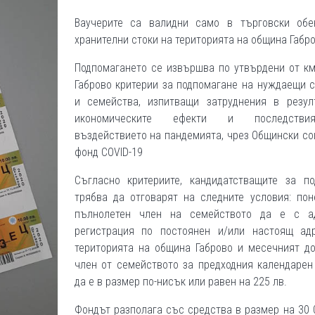
Ваучерите са валидни само в търговски обе
хранителни стоки на територията на община Габро
Подпомагането се извършва по утвърдени от км
Габрово критерии за подпомагане на нуждаещи 
и семейства, изпитващи затруднения в резул
икономическите ефекти и последств
въздействието на пандемията, чрез Общински с
фонд COVID-19
Съгласно критериите, кандидатстващите за по
трябва да отговарят на следните условия: пон
пълнолетен член на семейството да е с а
регистрация по постоянен и/или настоящ ад
територията на община Габрово и месечният до
член от семейството за предходния календарен
да е в размер по-нисък или равен на 225 лв.
Фондът разполага със средства в размер на 30 