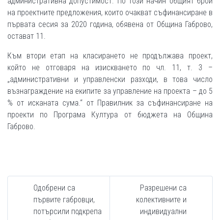
административна допустимост. По този начин общият брой
на проектните предложения, които очакват съфинансиране в
първата сесия за 2020 година, обявена от Община Габрово,
остават 11.
Към втори етап на класирането не продължава проект,
който не отговаря на изискването по чл. 11, т. 3 –
„административни и управленски разходи, в това число
възнаграждение на екипите за управление на проекта – до 5
% от исканата сума.“ от Правилник за съфинансиране на
проекти по Програма Култура от бюджета на Община
Габрово.
Одобрени са
Разрешени са
първите габровци,
колективните и
потърсили подкрепа
индивидуални