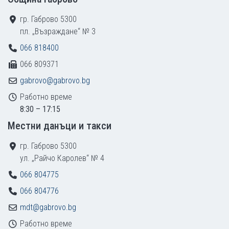
гр. Габрово 5300
пл. „Възраждане“ № 3
066 818400
066 809371
gabrovo@gabrovo.bg
Работно време
8:30 – 17:15
Местни данъци и такси
гр. Габрово 5300
ул. „Райчо Каролев“ № 4
066 804775
066 804776
mdt@gabrovo.bg
Работно време