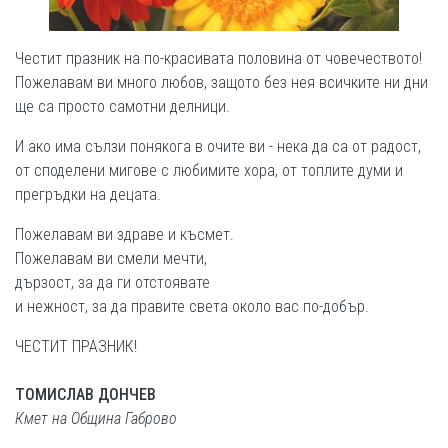
Честит празник на по-красивата половина от човечеството!
Пожелавам ви много любов, защото без нея всичките ни дни
ще са просто самотни делници.
И ако има сълзи понякога в очите ви - нека да са от радост,
от споделени мигове с любимите хора, от топлите думи и
прегръдки на децата.
Пожелавам ви здраве и късмет.
Пожелавам ви смели мечти,
дързост, за да ги отстоявате
и нежност, за да правите света около вас по-добър.
ЧEСТИТ ПРАЗНИК!
ТОМИСЛАВ ДОНЧЕВ
Кмет на Община Габрово